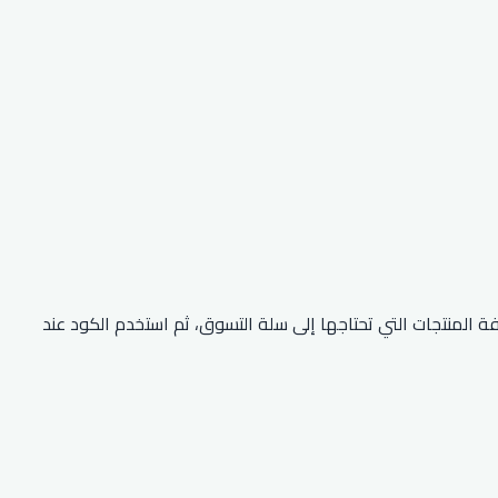
 خصم جاشنمال (AFLT2) والحصول على خصم 15% على أول طلب لك. قم بإضافة المنتجات التي تحتاجها إلى سلة التسوق، ثم استخدم الكود عند