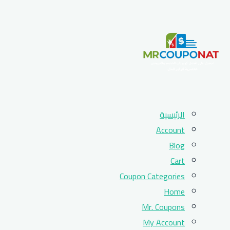
Skip
الرئيسية
to
Account
content
Blog
Cart
Coupon Categories
Home
Mr. Coupons
My Account