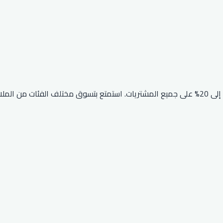
للحصول على خصم فوري يصل إلى 20% على جميع المشتريات. استمتع بتسوق مختلف