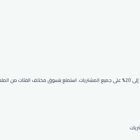
للحصول على خصم فوري يصل إلى 20% على جميع المشتريات. استمتع بتسوق مختلف