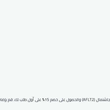
إذا كنت جديدًا في متجر جاشنمال، يمكنك الاستفادة من كوبون