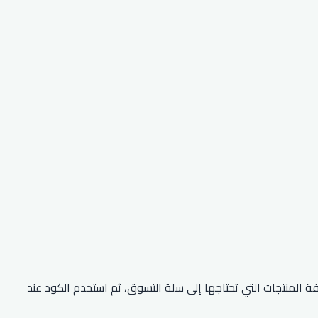
 خصم جاشنمال (AFLT2) والحصول على خصم 15% على أول طلب لك. قم بإضافة المنتجات التي تحتاجها إلى سلة التسوق، ثم استخدم الكود عند