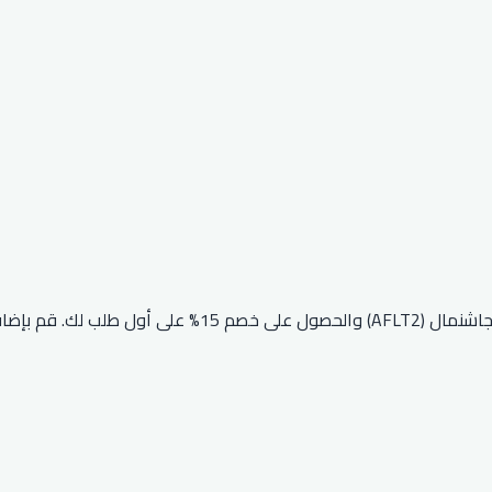
إذا كنت جديدًا في متجر جاشنمال، يمكنك الاستفادة من كوبون