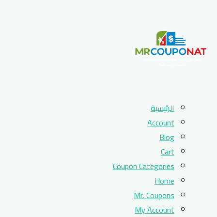
Skip
الرئيسية
to
Account
content
Blog
Cart
Coupon Categories
Home
Mr. Coupons
My Account