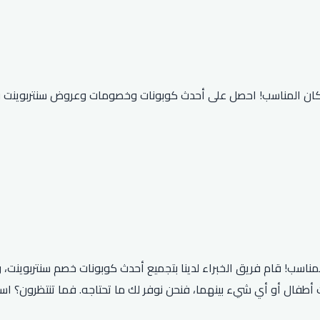
كان المناسب! احصل على أحدث كوبونات وخصومات وعروض سنتربوينت 
ناسب! قام فريق الخبراء لدينا بتجميع أحدث كوبونات خصم سنتربوينت، 
 أطفال أو أي شيء بينهما، فنحن نوفر لك ما تحتاجه. فما تنتظرون؟ است