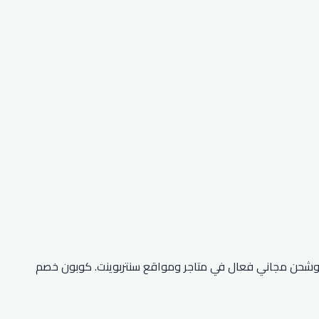
وشحن مجاني فعال في متاجر ومواقع سنتربوينت. كوبون خصم