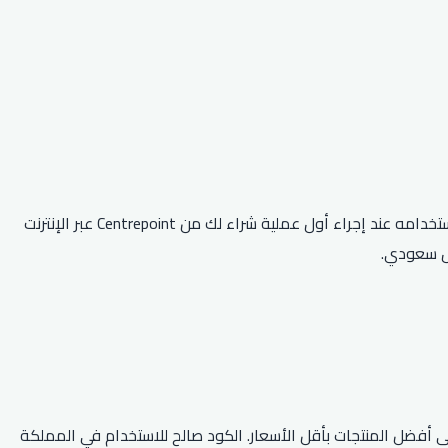
كود خصم سنتربوينت هو أول كود خصم يسري في المملكة العربية السعودية والإمارات العربية المتحدة وجميع البلدان الأخرى. إنه مصمم لاستخدامه عند إجراء أول عملية شراء لك من Centrepoint عبر الإنترنت
ة بالفعل! هذه فرصة رائعة للحصول على أفضل المنتجات بأقل الأسعار. الكود صالح للاستخدام في المملكة