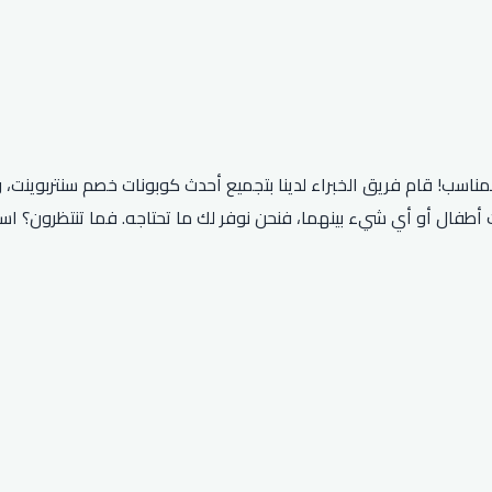
ناسب! قام فريق الخبراء لدينا بتجميع أحدث كوبونات خصم سنتربوينت، 
ت أطفال أو أي شيء بينهما، فنحن نوفر لك ما تحتاجه. فما تنتظرون؟ اس