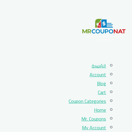
Skip
الرئيسية
to
Account
content
Blog
Cart
Coupon Categories
Home
Mr. Coupons
My Account