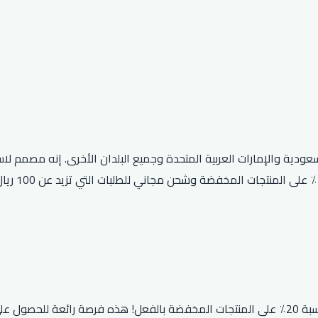
إضافة كوبون خصم سنتربوينت إلى طلبك الأول يمنحك خصمًا إضافيًا بنسبة 20٪ على المنتجات المخفض