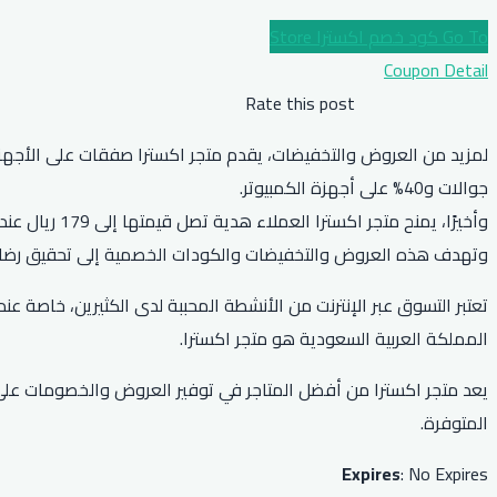
Go To كود خصم اكسترا Store
Coupon Detail
Rate this post
جوالات و40% على أجهزة الكمبيوتر.
وأخيرًا، يمنح متجر اكسترا العملاء هدية تصل قيمتها إلى 179 ريال عند شراء مكيف من ماركات مختارة ويتم تركيبه وتقسيم قيمته على ثلاث دفعات عند الدفع بـ تمارا.
وتهدف هذه العروض والتخفيضات والكودات الخصمية إلى تحقيق رضا ال
تعتبر التسوق عبر الإنترنت من الأنشطة المحببة لدى الكثيرين، خاصة عندم
المملكة العربية السعودية هو متجر اكسترا.
المتوفرة.
Expires
: No Expires