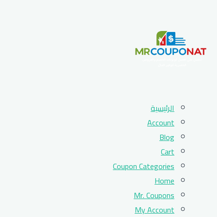
Skip
الرئيسية
to
Account
content
Blog
Cart
Coupon Categories
Home
Mr. Coupons
My Account