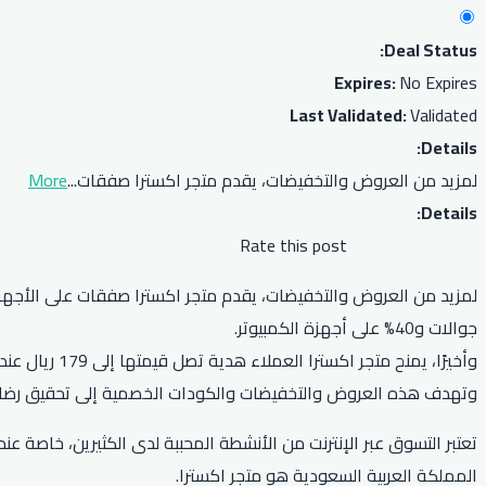
Deal Status:
Expires:
No Expires
Last Validated:
Validated
Details:
لمزيد من العروض والتخفيضات، يقدم متجر اكسترا صفقات
...
More
Details:
Rate this post
جوالات و40% على أجهزة الكمبيوتر.
وأخيرًا، يمنح متجر اكسترا العملاء هدية تصل قيمتها إلى 179 ريال عند شراء مكيف من ماركات مختارة ويتم تركيبه وتقسيم قيمته على ثلاث دفعات عند الدفع بـ تمارا.
وتهدف هذه العروض والتخفيضات والكودات الخصمية إلى تحقيق رضا ال
تعتبر التسوق عبر الإنترنت من الأنشطة المحببة لدى الكثيرين، خاصة عندم
المملكة العربية السعودية هو متجر اكسترا.