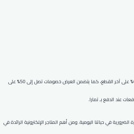
لمزيد من العروض والتخفيضات، يقدم متجر اكسترا صفقات على الأجهزة الإلكترونية، حيث يصل الخصم إلى 75% على اكسسورات الكمبيوتر و60% على آخر القطع، كما يتضمن العرض خصومات تصل إلى 50% على
الضرورية في حياتنا اليومية. ومن أهم المتاجر الإلكترونية الرائدة في