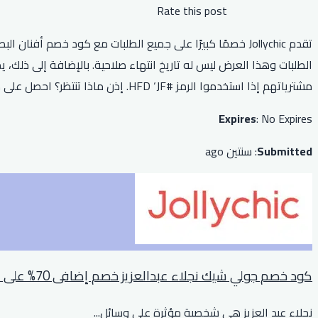
Rate this post
مشترياتهم إذا استخدموا الرمز #HFD ‘JF. إذن ماذا تنتظر؟ احصل على كود خصم جولي شيك أفنان الباتل الآن واستمتع بخصم كبير!
Expires
: No Expires
Submitted
: سنتين ago
كود خصم جولي شيك نجلاء عبدالعزيز خصم إضافى 70% على الاحذية والحقائب
نجلاء عبد العزيز هي شخصية مؤثرة على وسائل
...