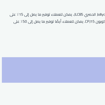
تقدم Jollychic خصمًا كبيرًا على جميع الطلبات مع كود خصم أفنان البطل. يحصل العملاء على خصم 25٪ على طلبهم الأول. مع رمز قسيمة Jollychic الحصري JLC85، يمكن للعملاء توفير ما يصل إلى 15٪ على
الطلبات وهذا العرض ليس له تاريخ انتهاء صلاحية. بالإضافة إلى ذلك، يمكن للعملاء الاستفادة من خصم 19٪ على مشترياتهم باستخدام رمز الكوبون CPJ15. يمكن للعملاء أيضًا توفير ما يصل إلى 50٪ على