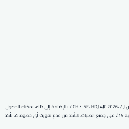
كود خصم جولي شيك أفنان الباتل طريقة رائعة للتوفير على مشترياتك. باستخدام هذا الرمز، يمكنك الحصول على خصم 15٪ على طلبك الأول من CH /. 5E، HDJ 4JC 2026، / J /. بالإضافة إلى ذلك، يمكنك الحصول
على خصم 50٪ على الطلبات التي تزيد عن 500 D91 (J) H * ECFC EF ‘D-5HD 9DI. يقدم كود كوبون جولي شيك CPJ15 أيضًا خصمًا إضافيًا بنسبة 19٪ على جميع الطلبات. للتأكد من عدم تفويت أي خصومات، تأكد