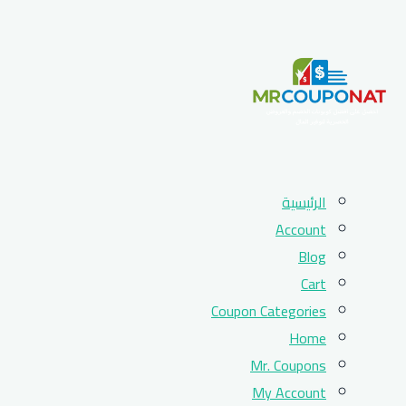
Skip
الرئيسية
to
Account
content
Blog
Cart
Coupon Categories
Home
Mr. Coupons
My Account