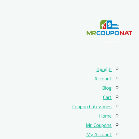
Skip
الرئيسية
to
Account
content
Blog
Cart
Coupon Categories
Home
Mr. Coupons
My Account