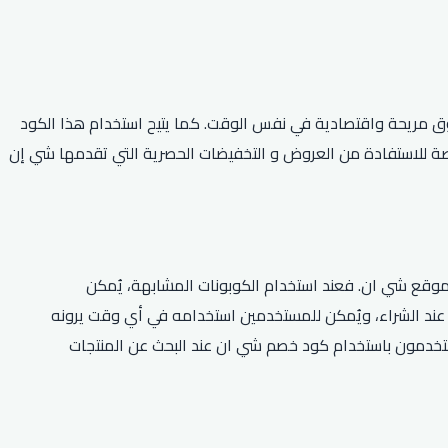
ق مريحة واقتصادية في نفس الوقت. كما يتيح استخدام هذا الكود
يعد بمثابة فرصة للاستفادة من العروض و التخفيضات الحصرية التي تقدمها شي إن
موقع شي ان. فعند استخدام الكوبونات المشابهة، يُمكن
ان كإضافةٍ مجانية عند الشراء، ويُمكن للمستخدمين استخدامه في أي وقت يرونه
لمستخدمون باستخدام كود خصم شي ان عند البحث عن المنتجات