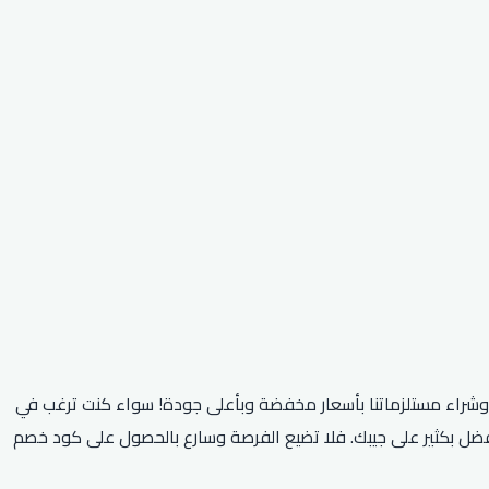
نا وشراء مستلزماتنا بأسعار مخفضة وبأعلى جودة! سواء كنت ترغب في
فضل بكثير على جيبك. فلا تضيع الفرصة وسارع بالحصول على كود خصم