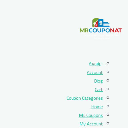
Skip
الرئيسية
to
Account
content
Blog
Cart
Coupon Categories
Home
Mr. Coupons
My Account