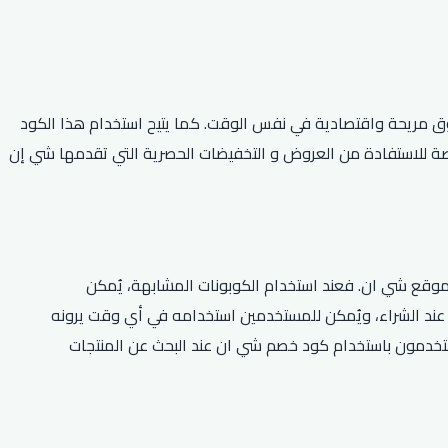
ق مريحة واقتصادية في نفس الوقت. كما يتيح استخدام هذا الكود
يعد بمثابة فرصة للاستفادة من العروض و التخفيضات الحصرية التي تقدمها شي إن
موقع شي ان. فعند استخدام الكوبونات المشابهة، يُمكن
ان كإضافةٍ مجانية عند الشراء، ويُمكن للمستخدمين استخدامه في أي وقت يرونه
لمستخدمون باستخدام كود خصم شي ان عند البحث عن المنتجات