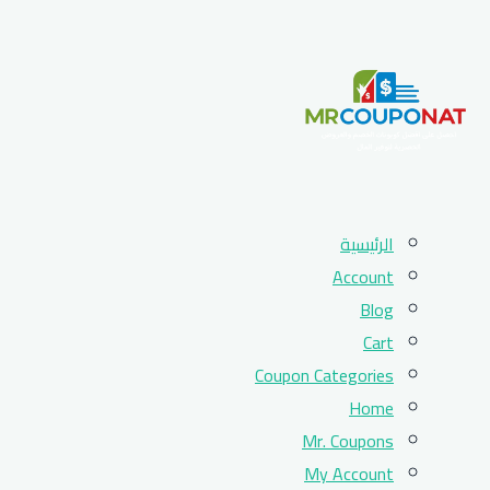
Skip
الرئيسية
to
Account
content
Blog
Cart
Coupon Categories
Home
Mr. Coupons
My Account