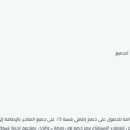
 للعملاء الاستمتاع برمز خصم نون رمضان، والذي يمنحهم تجربة تسوق 