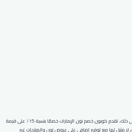
أقوى كود خصم نون متاح هو كود نون (RRF24)، والذي يمكن استخدامه للحصول على خصم إضافي بنسبة 5٪ على جميع المتاجر. بالإضافة إلى ذلك، تقدم كوبون خصم نون الإمارات خصمًا بنسبة 15٪ على قيمة
لا مثيل لها مع توفير إضافي على عروض نون والمنتجات غير