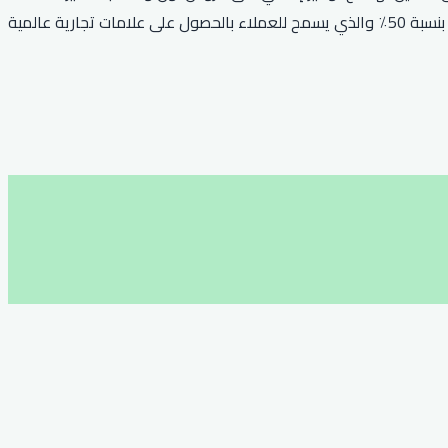
المخفضة. علاوة على ذلك، يمنح خصم نون الحصري للعملاء خصمًا إضافيًا بنسبة 10٪ عند استخدام كوبون RRF24. أخيرًا، يتوفر كود خصم نون بنسبة 50٪ والذي يسمح للعملاء بالحصول على علامات تجارية عالمية