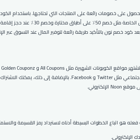
على مشترياتك والحصول على خصومات رائعة على المنتجات التي تحتاجها. باستخدا
وعناصر التخليص، والهدايا، والمزيد. يمك
أف
أكواد خصم نون الحصرية من خلال متابعة نون على منصات التواصل الاجتما
لإلكتروني.