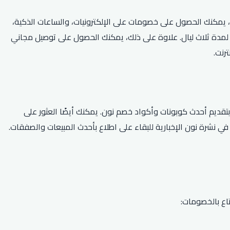
م الكود، يمكنك الحصول على خصومات على الإلكترونيات، والساعات الذكية،
نك أيضًا الاستفادة من العروض الخاصة مثل خصم 50٪ على أطباق مختارة وخصم 30٪ عند حجز إقامة لمدة ثلاث ليال. علاوة على ذلك، يمكنك الحصول على توصيل مجاني
ضل طريقة للعثور على كود خصم نون 2026 هي البحث عبر الإنترنت. تشتهر مواقع الكوبونات الشهيرة مثل All Coupons و Golden Couponz بتقديم أحدث كوبونات وأكواد خصم نون. يمكنك أيضًا العثور على
عي مثل Twitter و Facebook. بالإضافة إلى ذلك، يمكنك الاشتراك في نشرة نون الإخبارية للبقاء على اطلاع بأحدث المبيعات والصفقات.