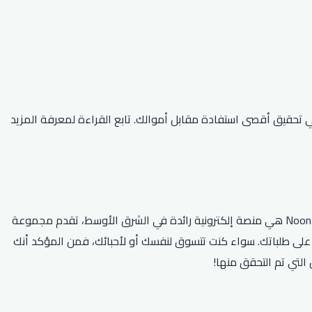
ر الإنترنت؟ حسنًا، لا مزيد من البحث! لدينا أفضل كود خصم نون لعام 2026 والذي سيساعدك في تحقيق أقصى استفادة مقابل أموالك. تابع القراءة لمعرفة المزيد
هل تبحث عن أحدث كود خصم نون 2026؟ لا مزيد من البحث! لدينا أفضل أكواد القسيمة وعروض الخصم لتوفر الكثير على التسوق عبر الإنترنت. Noon هي منصة إلكترونية رائدة في الشرق الأوسط، تقدم مجموعة
من المنتجات من الإلكترونيات إلى الأزياء والأدوات المنزلية. مع أحدث كود خصم نون 2026، يمكنك الاستمتاع بخصومات تصل إلى 69٪ على طلباتك. سواء كنت تتسوق لنفسك أو لأحبائك، فمن المؤكد أنك
التي تم التحقق منها!