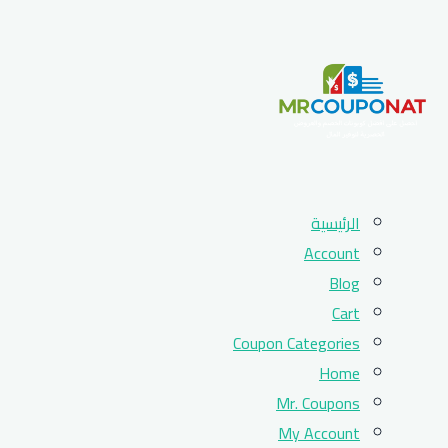
Skip
الرئيسية
to
Account
content
Blog
Cart
Coupon Categories
Home
Mr. Coupons
My Account