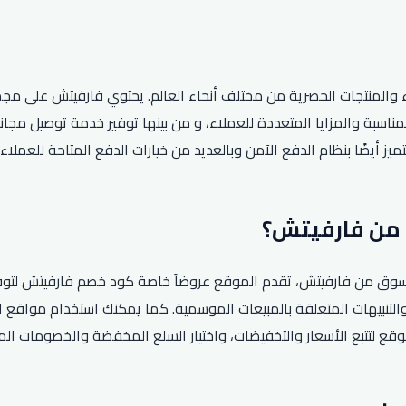
اء والمنتجات الحصرية من مختلف أنحاء العالم. يحتوي فارفيتش على م
ناسبة والمزايا المتعددة للعملاء، و من بينها توفير خدمة توصيل مجاني
يز أيضًا بنظام الدفع الآمن وبالعديد من خيارات الدفع المتاحة للعملاء 
د التسوق من فارفيتش، تقدم الموقع عروضاً خاصة كود خصم فارفيتش ل
التنبيهات المتعلقة بالمبيعات الموسمية. كما يمكنك استخدام مواقع 
وقع لتتبع الأسعار والتخفيضات، واختيار السلع المخفضة والخصومات ال