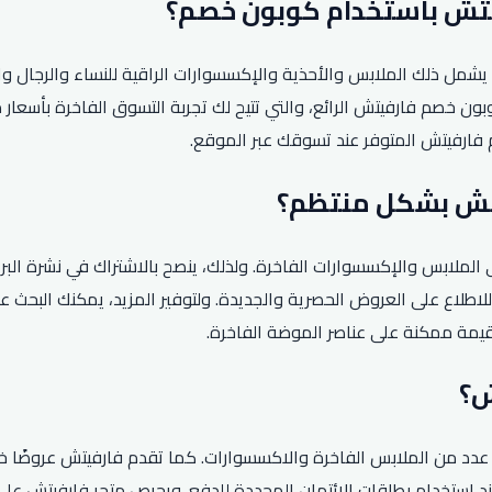
شمل ذلك الملابس والأحذية والإكسسوارات الراقية للنساء والرجال وا
ون خصم فارفيتش الرائع، والتي تتيح لك تجربة التسوق الفاخرة بأسعار
فارفيتش المتوفر عند تسوقك عبر الموقع.
الملابس والإكسسوارات الفاخرة. ولذلك، ينصح بالاشتراك في نشرة البر
اطلاع على العروض الحصرية والجديدة. ولتوفير المزيد، يمكنك البحث 
قيمة ممكنة على عناصر الموضة الفاخرة.
ند استخدام بطاقات الائتمان المحددة للدفع. ويحرص متجر فارفيتش ع