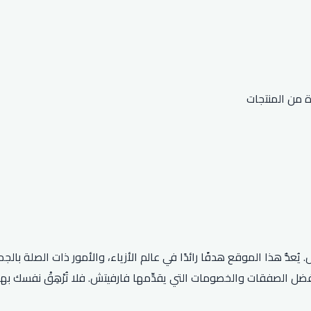
ُ هذا الموقع هدفًا رائدًا في عالم الأزياء، والأمور ذات الصلة بالج
صفقات والخصومات التي يقدِّمها فارفيتش. فلا تُرْهِقْ نفسك بهذه المش