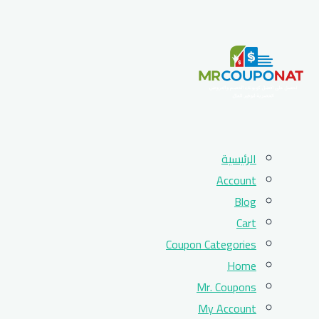
Skip
الرئيسية
to
Account
content
Blog
Cart
Coupon Categories
Home
Mr. Coupons
My Account