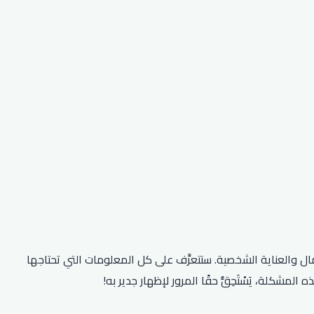
مال والعناية الشخصية. ستتعرَّف على كل المعلومات التي تحتاجها
كلة، يَسْتَحِقُّ حقًا المرور لإظهار جدير به!