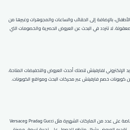
لأطفال، بالإضافة إلى الحقائب والساعات والمجوهرات وغيرها من
 معقولة. لا تتردد في البحث عن العروض الحصرية والخصومات التي
يد الإلكتروني لفارفيتش لتصلك أحدث العروض والتخفيضات المتاحة.
عن كوبونات خصم فارفيتش عبر محركات البحث ومواقع الكوبونات.
آخر عروض كوبون خصم فارفيتش تتضمن خصومات تصل إلى 70% على عدد من الملابس الفاخرة والاكسسوارات. كما تقدم فارفيتش عروضًا خاصة على عدد من الماركات الشهيرة مثل Gucci وPrada وVersace
لى تقديم العروض بشكل منتظم للحصول على تجربة تسوق مميزة