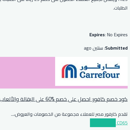
الطلبات.
Expires
: No Expires
Submitted
: سنتين ago
كود خصم كافور: احصل على خصم %60 على البقالة والألعاب ولوازم المطبخ والمزيد
تقدم كارفور مصر للعملاء مجموعة من الخصومات والعروض،
...
CD65
عرض الكوبون