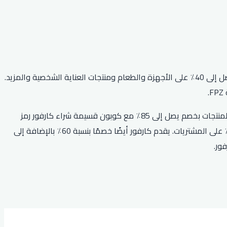
تقدم كارفور مصر للعملاء مجموعة من الخصومات والعروض، مثل كوبون FPZ الذي يقدم خصمًا بنسبة 100٪ على جميع المنتجات، وخصم يصل إلى 40٪ على الأجهزة والطعام ومنتجات العناية الشخصية والمزيد.
يمكن للعملاء أيضًا الحصول على خصم 15٪ جنيه مصري على معاملات التسوق التي تزيد عن 300 جنيه باستخدام كود كارفور، والحصول على المنتجات بخصم يصل إلى 85٪ مع كوبون قسيمة شراء كارفور رمز
ترويجي كارفور كود خصم كارفور 25 ريال. بالإضافة إلى ذلك، يمكن للعملاء الاستفادة من كود خصم كارفور First Order الذي يمنح خصم 10٪ على المشتريات. يقدم كارفور أيضًا خصمًا بنسبة 60٪ بالإضافة إلى