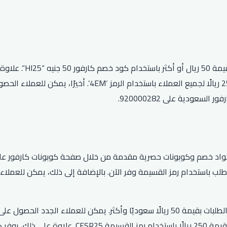
عودية على 920000282.
اد خصم وكوبونات حصرية مقدمة من خلال صفحة كوبونات كارفور على ال