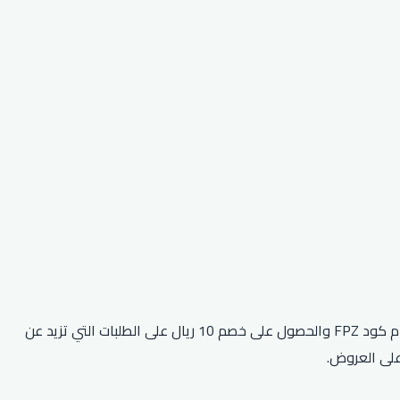
مجموعة متنوعة من أكواد الخصم والقسائم لمساعدة العملاء على توفير المال عند التسوق عبر الإنترنت. يمكن للعملاء استخدام كود FPZ والحصول على خصم 10 ريال على الطلبات التي تزيد عن