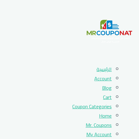
Skip
الرئيسية
to
Account
content
Blog
Cart
Coupon Categories
Home
Mr. Coupons
My Account