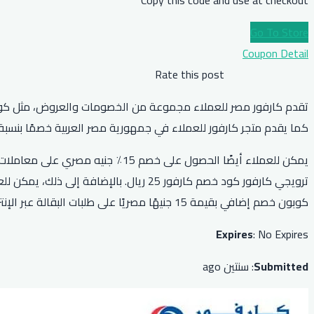
Go To Store
Coupon Detail
Rate this post
كما يقدم متجر كارفور للعملاء في جمهورية مصر العربية خصمًا بنسبة 10٪ على المنتجات التي تبلغ قيمتها 150 جنيهًا مصريًا مع رمز القسيمة PZ
كوبون خصم إضافي بقيمة 15 جنيهًا مصريًا على طلبات البقالة عبر الإنترنت. كل هذه الخصومات والعروض متاحة من خلال موقع أو تطبيق كارفور.
Expires
: No Expires
Submitted
: سنتين ago