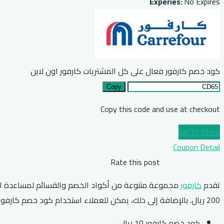
Experies:
No Expires
كود خصم كارفور فعال على كل المشتريات كارفور اون لاين
Copy
Copy this code and use at checkout
Go To Store
Coupon Detail
Rate this post
تقدم
كارفور
200 ريال. بالإضافة إلى ذلك، يمكن للعملاء استخدام كود خصم كارفور 2026 “HELLO10” للحصول على خصم يصل إلى 85٪ وخصومات عالية على العروض.
كود خصم كارفور 10 ريال