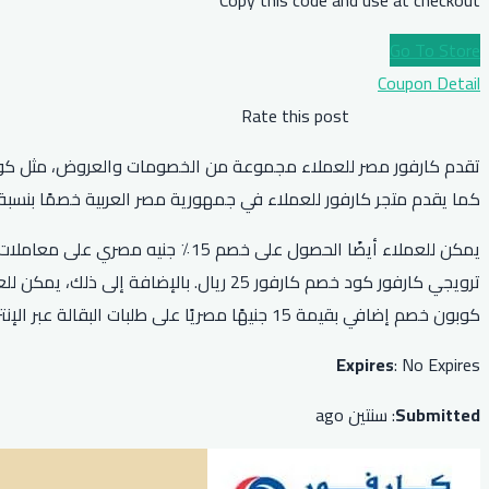
Go To Store
Coupon Detail
Rate this post
كما يقدم متجر كارفور للعملاء في جمهورية مصر العربية خصمًا بنسبة 10٪ على المنتجات التي تبلغ قيمتها 150 جنيهًا مصريًا مع رمز القسيمة PZ
كوبون خصم إضافي بقيمة 15 جنيهًا مصريًا على طلبات البقالة عبر الإنترنت. كل هذه الخصومات والعروض متاحة من خلال موقع أو تطبيق كارفور.
Expires
: No Expires
Submitted
: سنتين ago