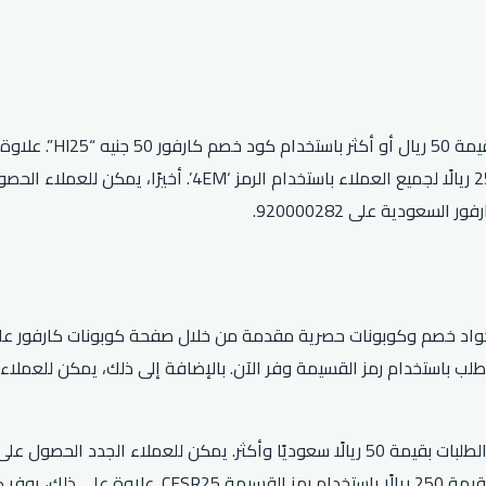
عودية على 920000282.
اد خصم وكوبونات حصرية مقدمة من خلال صفحة كوبونات كارفور على ال