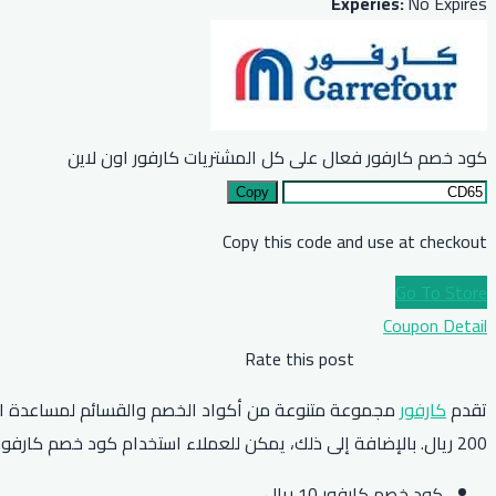
Experies:
No Expires
كود خصم كارفور فعال على كل المشتريات كارفور اون لاين
Copy
Copy this code and use at checkout
Go To Store
Coupon Detail
Rate this post
تقدم
كارفور
200 ريال. بالإضافة إلى ذلك، يمكن للعملاء استخدام كود خصم كارفور 2026 “HELLO10” للحصول على خصم يصل إلى 85٪ وخصومات عالية على العروض.
كود خصم كارفور 10 ريال