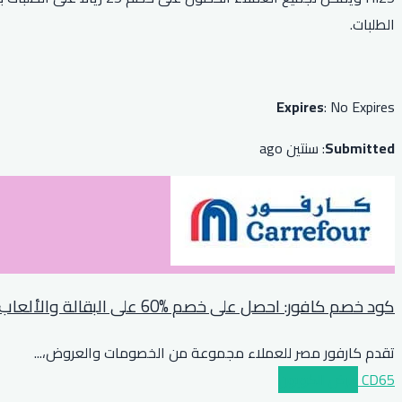
الطلبات.
Expires
: No Expires
Submitted
: سنتين ago
كود خصم كافور: احصل على خصم %60 على البقالة والألعاب ولوازم المطبخ والمزيد
تقدم كارفور مصر للعملاء مجموعة من الخصومات والعروض،
...
CD65
عرض الكوبون