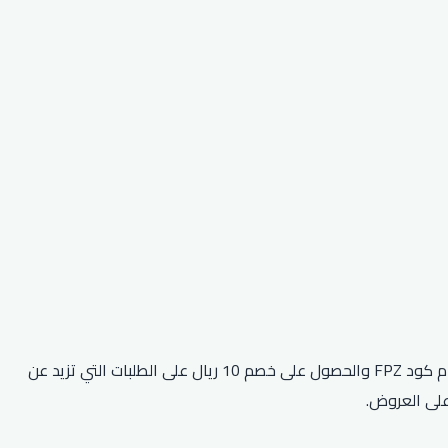
مجموعة متنوعة من أكواد الخصم والقسائم لمساعدة العملاء على توفير المال عند التسوق عبر الإنترنت. يمكن للعملاء استخدام كود FPZ والحصول على خصم 10 ريال على الطلبات التي تزيد عن