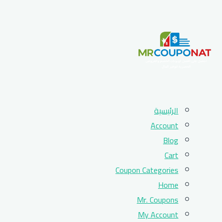
Skip
الرئيسية
to
Account
content
Blog
Cart
Coupon Categories
Home
Mr. Coupons
My Account