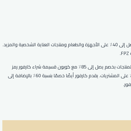
تقدم كارفور مصر للعملاء مجموعة من الخصومات والعروض، مثل كوبون FPZ الذي يقدم خصمًا بنسبة 100٪ على جميع المنتجات، وخصم يصل إلى 40٪ على الأجهزة والطعام ومنتجات العناية الشخصية والمزيد.
يمكن للعملاء أيضًا الحصول على خصم 15٪ جنيه مصري على معاملات التسوق التي تزيد عن 300 جنيه باستخدام كود كارفور، والحصول على المنتجات بخصم يصل إلى 85٪ مع كوبون قسيمة شراء كارفور رمز
ترويجي كارفور كود خصم كارفور 25 ريال. بالإضافة إلى ذلك، يمكن للعملاء الاستفادة من كود خصم كارفور First Order الذي يمنح خصم 10٪ على المشتريات. يقدم كارفور أيضًا خصمًا بنسبة 60٪ بالإضافة إلى