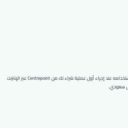
كود خصم سنتربوينت هو أول كود خصم يسري في المملكة العربية السعودية والإمارات العربية المتحدة وجميع البلدان الأخرى. إنه مصمم لاستخدامه عند إجراء أول عملية شراء لك من Centrepoint عبر الإنترنت