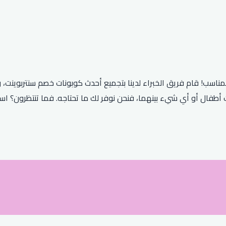
ناسب! قام فريق الخبراء لدينا بتجميع أحدث كوبونات خصم سنتربوينت، 
 أطفال أو أي شيء بينهما، فنحن نوفر لك ما تحتاجه. فما تنتظرون؟ است