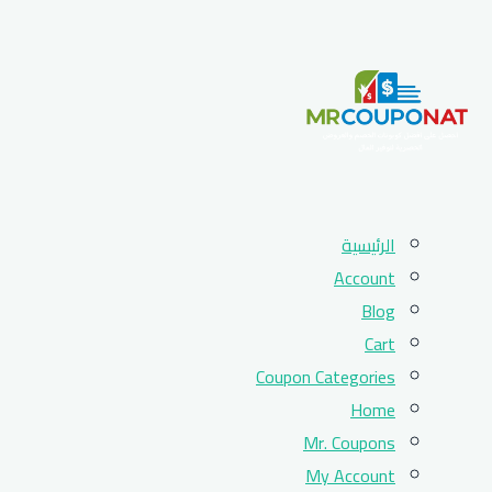
Skip
الرئيسية
to
Account
content
Blog
Cart
Coupon Categories
Home
Mr. Coupons
My Account