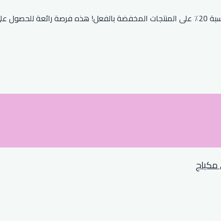
إضافة كوبون خصم سنتربوينت إلى طلبك الأول يمنحك خصمًا إضافيًا بنسبة 20٪ على المنتجات المخفض