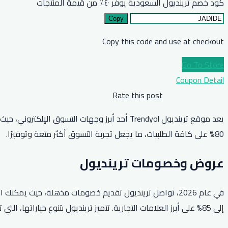
كود خصم ترينديول السعودية يوفر ٤٠٪ من قيمة المنتجات
Copy
Copy this code and use at checkout
Go To Store
Coupon Detail
Rate this post
يعد موقع ترينديول Trendyol أحد أبرز وجهات ال
80% على كافة الطلبيات، ما يجعل تجربة التسوق أكثر متعة وتوفيرًا.
عروض وخصومات ترينديول
إلى 85% على أبرز العلامات التجارية. تتميز ترينديول بتنوع خياراتها، التي تشمل الأزياء، الأحذية، والإكسسوارات، مما يلبي جميع الأذواق.