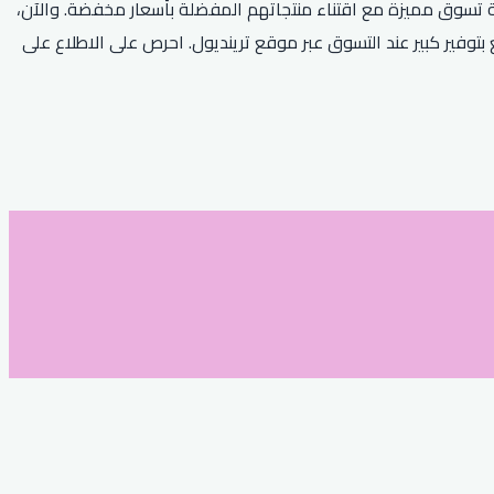
 تسوق مميزة مع اقتناء منتجاتهم المفضلة بأسعار مخفضة. والآن،
يات. استخدم هذا الكود الخاص واستمتع بتوفير كبير عند التسوق عبر موقع ترينديول. احرص على الاطلاع على