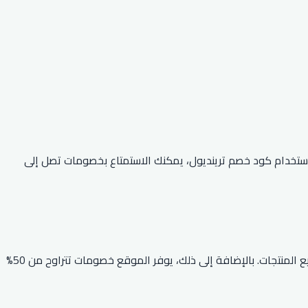
تنافسية. مع استخدام كود خصم ترينديول، يمكنك الاستمتاع بخصومات تصل إلى
في عام 2026، تواصل ترينديول تقديم خصومات مذهلة، حيث يمكنك استخدام كود الخصم SIMPLY للحصول على خصم يصل إلى 70% على جميع المنتجات. بالإضافة إلى ذلك، يوفر الموقع خصومات تتراوح من 50%