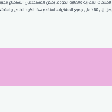
نتجات العصرية والعالية الجودة. يمكن للمستخدمين الاستمتاع بتجربة
يمكنك الاستفادة من أقوى كود خصم ترينديول الذي يوفر لك خصمًا يصل إلى 60٪ على جميع المشتر