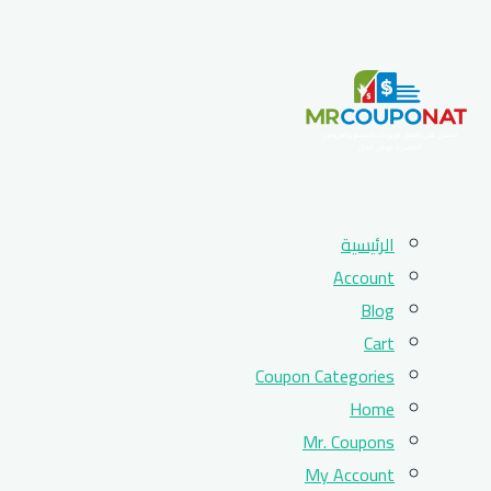
Skip
الرئيسية
to
Account
content
Blog
Cart
Coupon Categories
Home
Mr. Coupons
My Account