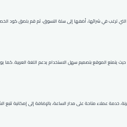
 التي ترغب في شرائها، أضفها إلى سلة التسوق، ثم قم بلصق كود الخص
ث يتمتع الموقع بتصميم سهل الاستخدام يدعم اللغة العربية. كما يوفر شح
العديد من المميزات، waaronder سياسة إرجاع مرنة، خدمة عملاء متاحة على مدار الساعة، بالإ