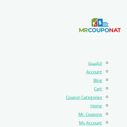
Skip
الرئيسية
to
Account
content
Blog
Cart
Coupon Categories
Home
Mr. Coupons
My Account