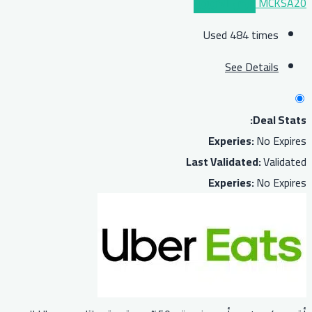
MCKSA20
عرض الكوبون
Used 484 times
See Details
Deal Stats:
Experies:
No Expires
Last Validated:
Validated
Experies:
No Expires