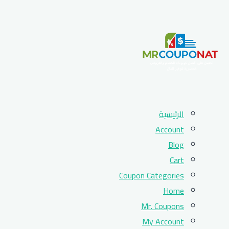
Skip
الرئيسية
to
Account
content
Blog
Cart
Coupon Categories
Home
Mr. Coupons
My Account