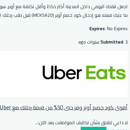
ما عليك فعله هو إدخال كود خصم أوبر (MCKSA20) قبل طلب رحلتك القادمة لتستفيد من هذا التوفير الهائل الذي يجعل من كل مشوار فرصة للتوفير في عام 2026.
Expires
: No Expires
: 3 سنوات ago
Submitted
أقوى كود خصم أوبر وفر حتى 50% من قيمة رحلتك مع Uber اليوم
لا داعي للقلق بشأن تكاليف المواصلات بعد الآن؛
...