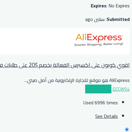
Expires
: No Expires
Submitted
: سنتين ago
اقوي كوبون على اكسبرس الفعالة بخصم $20 على طلبات فوق $139 او مايعادلها بعملة بلدك
AliExpress هو موقع للتجارة الإلكترونية من أصل صيني
...
GCCWS4
عرض الكوبون
Used 6996 times
See Details