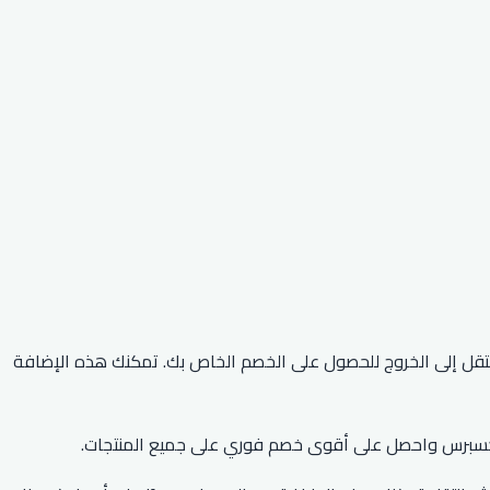
م علي اكسبرس 2026 خصمًا يصل إلى 90٪ على أفضل المنتجات على موقع علي إكسبريس. قم بتفعيل كود Ali Express ثم انتقل إلى الخروج للحصول على الخصم الخاص بك. تمكنك هذه الإضافة