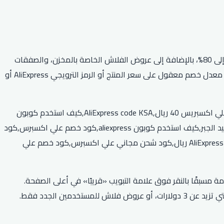
يقدم موقع علي اكسبرس مجموعة من العروض والخصومات الخاصة على جميع المنتجات والمنتجات المتوفرة في المتجر، بقيمة خصم تصل إلى 80%، بالإضافة إلى عروض الفلاش الخاصة بالمخزن، والصفقات
اليومية والأسبوعية، وصفقات الشحن والتوصيل المجاني على الطلبات المتعددة. يقدم المتجر أيضًا كوبونات وأكواد خصم جديدة ومميزة توفر معدل خصم معقول على سعر المنتج أو الرمز الترويجي AliExpress أو
كود خصم علي اكسبرس أول طلب,كود خصم علي اكسبرس 2026,كود خصم علي اكسبرس ديسمبر,كود علي AliExpress 30 ريال,كود خصم علي اكسبريس 40 ريال,AliExpress code KSA,كيف استخدم كوبون
aliexpress,كود علي aliexpress عبدالمجيد الجبر,كود خصم علي اكسبرس أول طلب,كود علي AliExpress 30 ريال,كود علي aliexpress عبدالمجيد الجبر,كيف استخدم كوبون aliexpress,كود خصم علي اكسبرس,كود
خصم علي اكسبرس 2026,كود خصم علي اكسبرس ديسمبر,,كود خصم علي اكسبريس 40 ريال,كود خصم علي اكسبرس ديسمبر,كود علي AliExpress 30 ريال,كود شحن مجاني علي اكسبرس,كود خصم علي
Lightning Sa للعثور على عروض الصفقات المتوفرة فقط لمدة 48 ساعة. يمكنك أيضًا الاطلاع على صفقات Lightning القادمة مسبقًا بالنقر فوق علامة التبويب «قريبًا» في أعلى الصفحة.
يمكن للمستخدمين الجدد طلب هدية مجانية من AliExpress. يمكنك الاختيار بين منتجات بقيمة 0.01 دولار، أو قسيمة بقيمة 2 دولار للطلبات التي تزيد عن 3 دولارات، أو عروض فلاش للمستخدمين الجدد فقط.