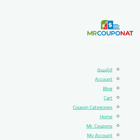
Skip
الرئيسية
to
Account
content
Blog
Cart
Coupon Categories
Home
Mr. Coupons
My Account