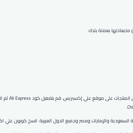
يمنحك كود خص