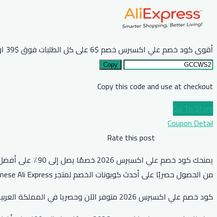
أقوى كود خصم علي اكسبرس خصم $6 على كل الطلبات فوق $39 او مايعادلها بعملة بلدك
Copy
Copy this code and use at checkout
Go To Store
Coupon Detail
Rate this post
من الحصول حصريًا على أحدث كوبونات الخصم لمتجر Chinese Ali Express.
كود خصم علي اكسبرس 2026 متوفر الآن وحصريا في المملكة العربية السعودية والإمارات ومصر وجميع الدول العربية. انسخ كوبون علي اكسبرس واحصل على أقوى خصم فوري على جميع المنتجات.