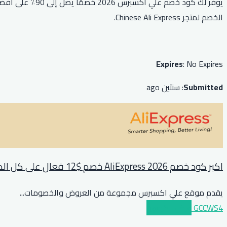
يوفر لك كود خ
الخصم لمتجر Chinese Ali Express.
Expires
: No Expires
Submitted
: سنتين ago
اكبر كود خصم AliExpress 2026 خصم $12 فعال على كل الطلبات فوق $89 او مايعادلها بعملة بلدك
يقدم موقع علي اكسبرس مجموعة من العروض والخصومات
...
GCCWS4
عرض الكوبون