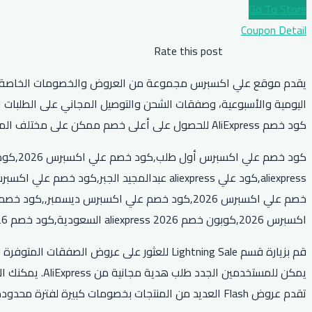
Go To Store
Coupon Detail
Rate this post
كود خصم AliExpress للحصول على أعلى خصم ممكن على مختلف المنتجات المتوفرة في المتجر.
اكسبرس 2026,كوبون خصم aliexpress 2026 السعودية,كود خصم aliexpress 2026,متى تبدأ تخفيضات علي اكسبرس
تقدم عروض Flash العديد من المنتجات بخصومات كبيرة لفترة محدودة.