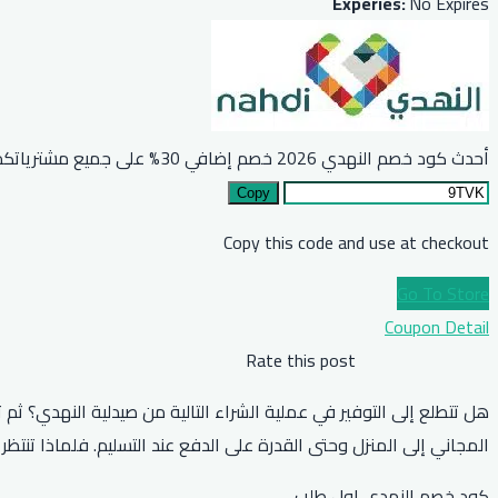
Experies:
No Expires
أحدث كود خصم النهدي 2026 خصم إضافي 30% على جميع مشترياتكم
Copy
Copy this code and use at checkout
Go To Store
Coupon Detail
Rate this post
المجاني إلى المنزل وحتى القدرة على الدفع عند التسليم. فلماذا تنت
كود خصم النهدي اول طلب