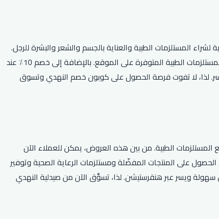
راء المستلزمات الطبية والعناية بالجسم والشعر والبشرة للرجل.
كما يتم توفير خصوم على العديد من المنتجات الأخرى. وبالإضافة إلى ذلك، يتم تقديم عروض ترويجية متعددة وكوبونات خصم حصرية لجميع المستلزمات الطبية المتوفرة على الموقع. بالإضافة إلى خصم 10٪ عند
يسر. لذا، لا تفوت فرصة الحصول على كوبون خصم النهدي وتسوق
ع المستلزمات الطبية. من بين هذه العروض، يمكن للعملاء الآن
ن الحصول على المنتجات المفضّلة ومستلزمات الرعاية الصحية وتوفير
فر خدمة توصيل الطلبات بكل سهولة ويسر عبر هنقرستيشن. لذا، تسوَّق الآن من صيدلية النهدي