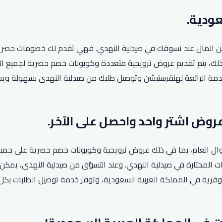
 المال عند تسوقك في صيدلية النهدي. فهي تقدم لك خصومات حصرية لش
لخدمة الرائعة لهنقرستيشن وتوصيل طلبك من صيدلية النهدي بسهولة و
ة طوال العام، بما في ذلك عروض ترويجية وكوبونات خصم حصرية على جمي
ات المختارة في صيدلية النهدي. وعند التسوُّق من صيدلية النهدي، يمك
لوقت ذاته. يُذكر أن الشركة تعمل في أكثر من 145 مدينة وقرية في المملكة العربية السعودية، وتو