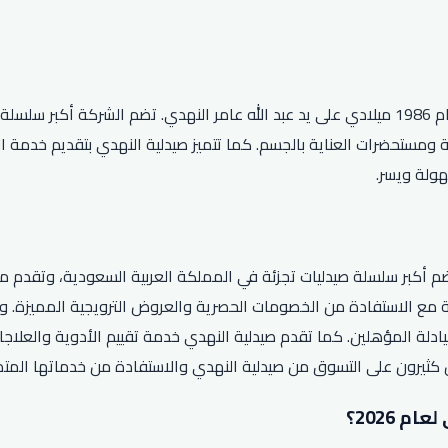
صيدلية النهدي هي شركة سعودية رائدة في مجال الصيدلة تأسست عام 1986 ميلادي على يد عبد الله 
ولة ويسر.
م أكبر سلسلة صيدليات تجزئة في المملكة العربية السعودية، وتقدم مست
مع الاستفادة من الخصومات الحصرية والعروض الترويجية المميزة. ول
لصيادلة المؤهلين. كما تقدم صيدلية النهدي خدمة تقييم الأدوية والع
ص كثيرون على التسوق من صيدلية النهدي والاستفادة من خدماتها المت