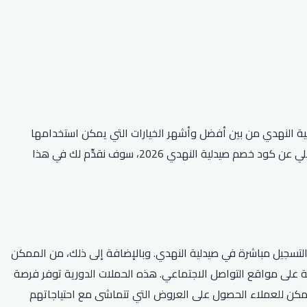
لية النهدي من بين أفضل وأشهر الخيارات التي يمكن استخدامها
لتحقيق ذلك. إذا كنت تبحث عن طرق للاستفادة من هذا العرض، فإننا نرحب بك في هذه المقالة الموجهة إلى جمهورنا العربي. فغير بحثٍ تفصيلي عن كود خصم صيدلية النهدي 2026، سوف نقدِّم لك في هذا
موقع الإلكتروني أو التسجيل مباشرة في صيدلية النهدي. وبالإضافة إلى ذلك، من الممكن
 على مواقع التواصل الاجتماعي. هذه الحملات الدورية توفر فرصة
 يمكن للعملاء الحصول على العروض التي تتماشى مع احتياجاتهم