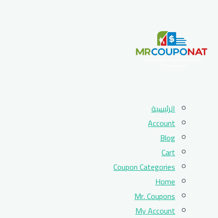
Skip
الرئيسية
to
Account
content
Blog
Cart
Coupon Categories
Home
Mr. Coupons
My Account