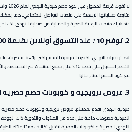
لا تفو
متابعة حساباتها الرسمية على منصات التواصل الاجتماعي. كما يمكنك ا
عند شراء منتجات الرعاية الصحية والجمالية من صيدلية النهدي. لذا، 
2. توفير 10٪ عند التسوق أونلاين بقيمة 300 ريال!
الخصم للحصول على خصم 10٪ على جميع المنتجات
مع كود الخصم المتاح حاليا!
3. عروض ترويجية و كوبونات خصم حصرية لجميع المستلزمات الطبية.
صيدلية النهدي تقدم لعملائها عروض ترويجية وكوبونات خصم حصرية لج
الصيدلية خصومات خاصة على عدد من المنتجات والأدوية ذات الجودة ال
النهدي الحصرية والكوبونات المميزة لتقليل تكاليف مستلزماتك الطبية 