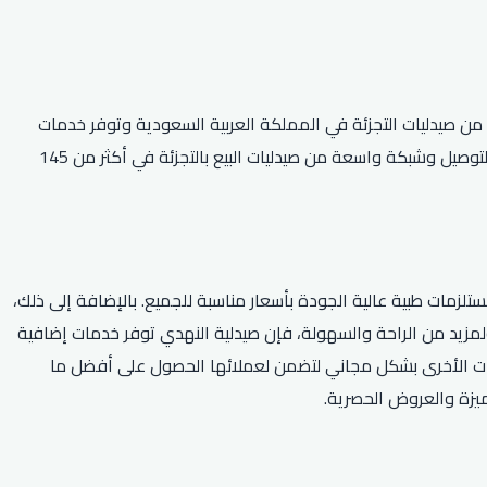
عامر النهدي. تضم الشركة أكبر سلسلة من صيدليات التجزئة في المملكة العربية السعودية وتوفر خدمات
طبية متنوعة مثل بيع الأدوية والمستحضرات الطبية والمكملات الغذائية ومستحضرات العناية بالجسم. كما تتميز صيدلية النهدي بتقديم خدمة التوصيل وشبكة واسعة من صيدليات البيع بالتجزئة في أكثر من 145
لزمات طبية عالية الجودة بأسعار مناسبة للجميع. بالإضافة إلى ذلك،
مزيد من الراحة والسهولة، فإن صيدلية النهدي توفر خدمات إضافية
لاجات الأخرى بشكل مجاني لتضمن لعملائها الحصول على أفضل ما
ميزة والعروض الحصرية.