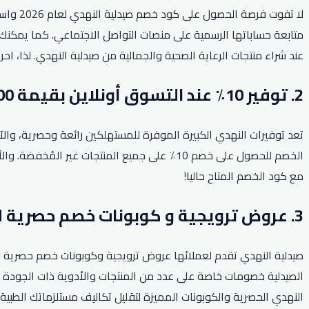
لا تفو
متابعة حساباتها الرسمية على منصات التواصل الاجتماعي. كما يمكنك ا
عند شراء منتجات الرعاية الصحية والجمالية من صيدلية النهدي. لذا، 
2. توفير 10٪ عند التسوق أونلاين بقيمة 300 ريال!
الخصم للحصول على خصم 10٪ على جميع المنتجات
مع كود الخصم المتاح حاليا!
3. عروض ترويجية و كوبونات خصم حصرية لجميع المستلزمات الطبية.
صيدلية النهدي تقدم لعملائها عروض ترويجية وكوبونات خصم حصرية لج
الصيدلية خصومات خاصة على عدد من المنتجات والأدوية ذات الجودة ال
النهدي الحصرية والكوبونات المميزة لتقليل تكاليف مستلزماتك الطبية 