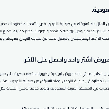
 المال عند تسوقك في صيدلية النهدي. فهي تقدم لك خصومات حصرية لش
لخدمة الرائعة لهنقرستيشن وتوصيل طلبك من صيدلية النهدي بسهولة و
ة طوال العام، بما في ذلك عروض ترويجية وكوبونات خصم حصرية على جمي
ات المختارة في صيدلية النهدي. وعند التسوُّق من صيدلية النهدي، يمك
لوقت ذاته. يُذكر أن الشركة تعمل في أكثر من 145 مدينة وقرية في المملكة العربية السعودية، وتو