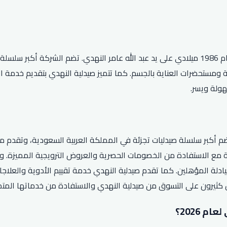
صيدلية النهدي هي شركة سعودية رائدة في مجال الصيدلة تأسست عام 1986 ميلادي على يد عبد الله 
ولة ويسر.
م أكبر سلسلة صيدليات تجزئة في المملكة العربية السعودية، وتقدم مست
مع الاستفادة من الخصومات الحصرية والعروض الترويجية المميزة. ول
لصيادلة المؤهلين. كما تقدم صيدلية النهدي خدمة تقييم الأدوية والع
ص كثيرون على التسوق من صيدلية النهدي والاستفادة من خدماتها المت