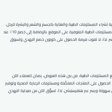
راء المستلزمات الطبية والعناية بالجسم والشعر والبشرة للرجل.
كما يتم توفير خصوم على العديد من المنتجات الأخرى. وبالإضافة إلى ذلك، يتم تقديم عروض ترويجية متعددة وكوبونات خصم حصرية لجميع المستلزمات الطبية المتوفرة على الموقع. بالإضافة إلى خصم 10٪ عند
يسر. لذا، لا تفوت فرصة الحصول على كوبون خصم النهدي وتسوق
ع المستلزمات الطبية. من بين هذه العروض، يمكن للعملاء الآن
ن الحصول على المنتجات المفضّلة ومستلزمات الرعاية الصحية وتوفير
فر خدمة توصيل الطلبات بكل سهولة ويسر عبر هنقرستيشن. لذا، تسوَّق الآن من صيدلية النهدي