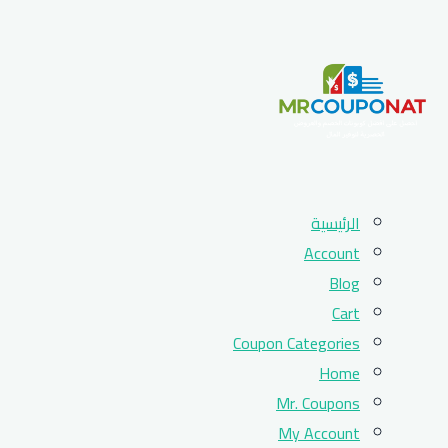
Skip
الرئيسية
to
Account
content
Blog
Cart
Coupon Categories
Home
Mr. Coupons
My Account