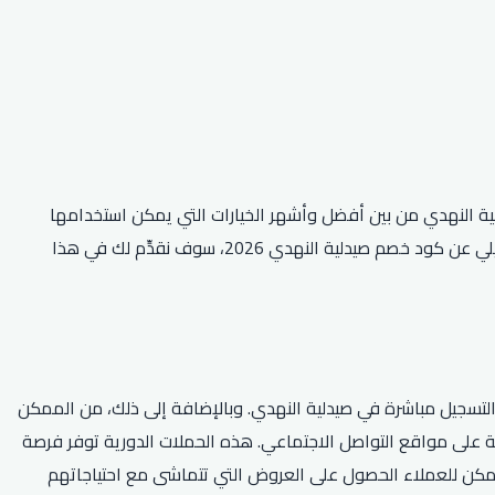
لية النهدي من بين أفضل وأشهر الخيارات التي يمكن استخدامها
لتحقيق ذلك. إذا كنت تبحث عن طرق للاستفادة من هذا العرض، فإننا نرحب بك في هذه المقالة الموجهة إلى جمهورنا العربي. فغير بحثٍ تفصيلي عن كود خصم صيدلية النهدي 2026، سوف نقدِّم لك في هذا
موقع الإلكتروني أو التسجيل مباشرة في صيدلية النهدي. وبالإضافة إلى ذلك، من الممكن
 على مواقع التواصل الاجتماعي. هذه الحملات الدورية توفر فرصة
 يمكن للعملاء الحصول على العروض التي تتماشى مع احتياجاتهم