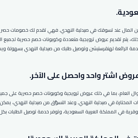
 المال عند تسوقك في صيدلية النهدي. فهي تقدم لك خصومات حصرية لش
لخدمة الرائعة لهنقرستيشن وتوصيل طلبك من صيدلية النهدي بسهولة و
ة طوال العام، بما في ذلك عروض ترويجية وكوبونات خصم حصرية على جمي
ات المختارة في صيدلية النهدي. وعند التسوُّق من صيدلية النهدي، يمك
لوقت ذاته. يُذكر أن الشركة تعمل في أكثر من 145 مدينة وقرية في المملكة العربية السعودية، وتو