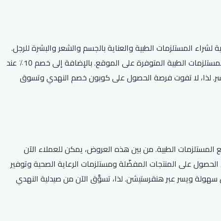
راء المستلزمات الطبية والعناية بالجسم والشعر والبشرة للرجل.
كما يتم توفير خصوم على العديد من المنتجات الأخرى. وبالإضافة إلى ذلك، يتم تقديم عروض ترويجية متعددة وكوبونات خصم حصرية لجميع المستلزمات الطبية المتوفرة على الموقع. بالإضافة إلى خصم 10٪ عند
يسر. لذا، لا تفوت فرصة الحصول على كوبون خصم النهدي وتسوق
ع المستلزمات الطبية. من بين هذه العروض، يمكن للعملاء الآن
ن الحصول على المنتجات المفضّلة ومستلزمات الرعاية الصحية وتوفير
فر خدمة توصيل الطلبات بكل سهولة ويسر عبر هنقرستيشن. لذا، تسوَّق الآن من صيدلية النهدي