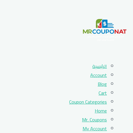
Skip
الرئيسية
to
Account
content
Blog
Cart
Coupon Categories
Home
Mr. Coupons
My Account