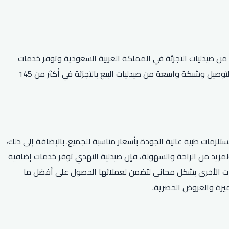
عامر النهدي. تضم الشركة أكبر سلسلة من صيدليات التجزئة في المملكة العربية السعودية وتوفر خدمات
طبية متنوعة مثل بيع الأدوية والمستحضرات الطبية والمكملات الغذائية ومستحضرات العناية بالجسم. كما تتميز صيدلية النهدي بتقديم خدمة التوصيل وشبكة واسعة من صيدليات البيع بالتجزئة في أكثر من 145
لزمات طبية عالية الجودة بأسعار مناسبة للجميع. بالإضافة إلى ذلك،
مزيد من الراحة والسهولة، فإن صيدلية النهدي توفر خدمات إضافية
لاجات الأخرى بشكل مجاني لتضمن لعملائها الحصول على أفضل ما
ميزة والعروض الحصرية.