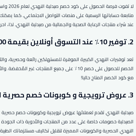
لا تفو
متابعة حساباتها الرسمية على منصات التواصل الاجتماعي. كما يمكنك ا
عند شراء منتجات الرعاية الصحية والجمالية من صيدلية النهدي. لذا، 
2. توفير 10٪ عند التسوق أونلاين بقيمة 300 ريال!
الخصم للحصول على خصم 10٪ على جميع المنتجات
مع كود الخصم المتاح حاليا!
3. عروض ترويجية و كوبونات خصم حصرية لجميع المستلزمات الطبية.
صيدلية النهدي تقدم لعملائها عروض ترويجية وكوبونات خصم حصرية لج
الصيدلية خصومات خاصة على عدد من المنتجات والأدوية ذات الجودة ال
النهدي الحصرية والكوبونات المميزة لتقليل تكاليف مستلزماتك الطبية 