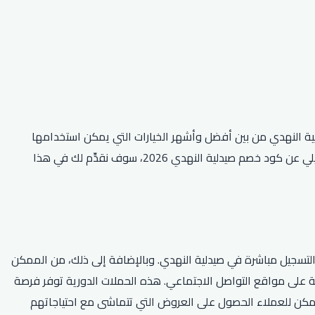
لية النهدي من بين أفضل وأشهر الخيارات التي يمكن استخدامها
لتحقيق ذلك. إذا كنت تبحث عن طرق للاستفادة من هذا العرض، فإننا نرحب بك في هذه المقالة الموجهة إلى جمهورنا العربي. فغير بحثٍ تفصيلي عن كود خصم صيدلية النهدي 2026، سوف نقدِّم لك في هذا
موقع الإلكتروني أو التسجيل مباشرة في صيدلية النهدي. وبالإضافة إلى ذلك، من الممكن
 على مواقع التواصل الاجتماعي. هذه الحملات الدورية توفر فرصة
 يمكن للعملاء الحصول على العروض التي تتماشى مع احتياجاتهم