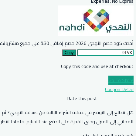
Experies:
No Expires
أحدث كود خصم النهدي 2026 خصم إضافي 30% على جميع مشترياتكم
Copy
Copy this code and use at checkout
Go To Store
Coupon Detail
Rate this post
المجاني إلى المنزل وحتى القدرة على الدفع عند التسليم. فلماذا تنت
كود خصم النهدي اول طلب