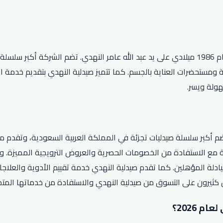
صيدلية النهدي هي شركة سعودية رائدة في مجال الصيدلة تأسست عام 1986 ميلادي على يد عبد الله 
ولة ويسر.
م أكبر سلسلة صيدليات تجزئة في المملكة العربية السعودية، وتقدم مست
مع الاستفادة من الخصومات الحصرية والعروض الترويجية المميزة. ول
لصيادلة المؤهلين. كما تقدم صيدلية النهدي خدمة تقييم الأدوية والع
ص كثيرون على التسوق من صيدلية النهدي والاستفادة من خدماتها المت