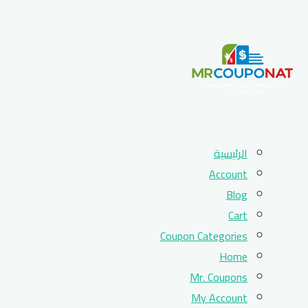
Skip
الرئيسية
to
Account
content
Blog
Cart
Coupon Categories
Home
Mr. Coupons
My Account