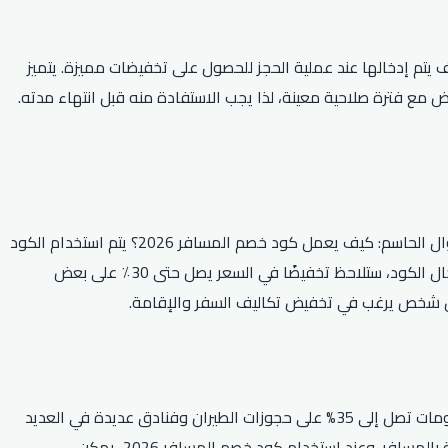
ام والحروف يتم إدخالها عند عملية الحجز للحصول على تخفيضات مميزة. يتميز
 مع فترة صلاحية معينة، لذا يجب الاستفادة منه قبل انتهاء مدته.
بعدما تعرفنا على كود خصم المسافر 2026 وأهميته في الحصول على أفضل العروض والخصومات على حجوزات الرحلات والفنادق، يأتي السؤال الحاسم: كيف يعمل كود خصم المسافر 2026؟ يتم استخدام الكود
الخاص بالخصم في مرحلة الحجز عند إدخال تفاصيل الرحلة أو الإقامة في الفندق، وسيتم تطبيق الخصم على قيمة الحجز بشكل تلقائي. بعد إدخال الكود، ستلاحظ تخفيضًا في السعر يصل حتى 30٪ على بعض
تقدم كود خصم المسافر 2026 الكثير من الخصومات المميزة لجميع الرحلات الجوية والحجوزات الفندقية. يمكن للمسافرين الحصول على خصومات تصل إلى 35% على حجوزات الطيران وفنادق عديدة في العديد
من الدول، مثل السعودية، الإمارات، ومصر. بالإضافة إلى ذلك، يمكن للمستخدمين الحصول على خصم 15% عند استخدام بطاقات الدفع الخاصة بالمسافر. وعند استخدام كود خصم المسافر 2026، يمكن