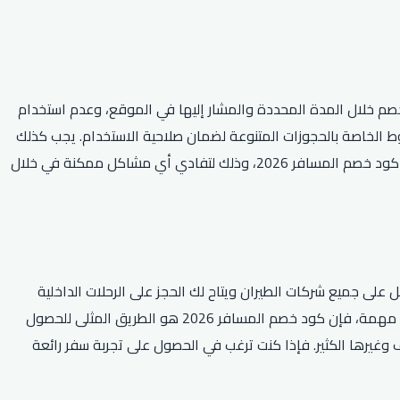
ستخدام كود الخصم خلال المدة المحددة والمشار إليها في الموقع، وعدم استخدام
 الخاصة بالحجوزات المتنوعة لضمان صلاحية الاستخدام. يجب كذلك
التأكد من توفر جميع المستندات اللازمة للسفر والحجز واستشارة قواعد وشروط الشركات الخاصة بالنقل الجوي والفنادق قبل الحجز باستخدام كود خصم المسافر 2026، وذلك لتفادي أي مشاكل ممكنة في خلال
لكود يعمل على جميع شركات الطيران ويتاح لك الحجز على الرحلات الداخلية
والدولية، بما في ذلك تلك المتجهة إلى وجهات شهيرة مثل باريس ونيويورك ولندن وبكين. سواء كنت تخطط لرحلة عائلية ممتعة أو رحلة عمل مهمة، فإن كود خصم المسافر 2026 هو الطريق المثلى للحصول
وغيرها الكثير. فإذا كنت ترغب في الحصول على تجربة سفر رائعة