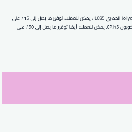
تقدم Jollychic خصمًا كبيرًا على جميع الطلبات مع كود خصم أفنان البطل. يحصل العملاء على خصم 25٪ على طلبهم الأول. مع رمز قسيمة Jollychic الحصري JLC85، يمكن للعملاء توفير ما يصل إلى 15٪ على
الطلبات وهذا العرض ليس له تاريخ انتهاء صلاحية. بالإضافة إلى ذلك، يمكن للعملاء الاستفادة من خصم 19٪ على مشترياتهم باستخدام رمز الكوبون CPJ15. يمكن للعملاء أيضًا توفير ما يصل إلى 50٪ على