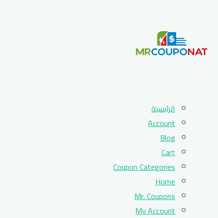
Skip
الرئيسية
to
Account
content
Blog
Cart
Coupon Categories
Home
Mr. Coupons
My Account