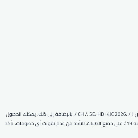
كود خصم جولي شيك أفنان الباتل طريقة رائعة للتوفير على مشترياتك. باستخدام هذا الرمز، يمكنك الحصول على خصم 15٪ على طلبك الأول من CH /. 5E، HDJ 4JC 2026، / J /. بالإضافة إلى ذلك، يمكنك الحصول
على خصم 50٪ على الطلبات التي تزيد عن 500 D91 (J) H * ECFC EF ‘D-5HD 9DI. يقدم كود كوبون جولي شيك CPJ15 أيضًا خصمًا إضافيًا بنسبة 19٪ على جميع الطلبات. للتأكد من عدم تفويت أي خصومات، تأكد