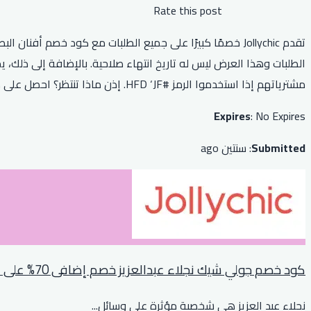
Rate this post
مشترياتهم إذا استخدموا الرمز #HFD ‘JF. إذن ماذا تنتظر؟ احصل على كود خصم جولي شيك أفنان الباتل الآن واستمتع بخصم كبير!
Expires
: No Expires
Submitted
: سنتين ago
كود خصم جولي شيك نجلاء عبدالعزيز خصم إضافى 70% على الاحذية والحقائب
نجلاء عبد العزيز هي شخصية مؤثرة على وسائل
...