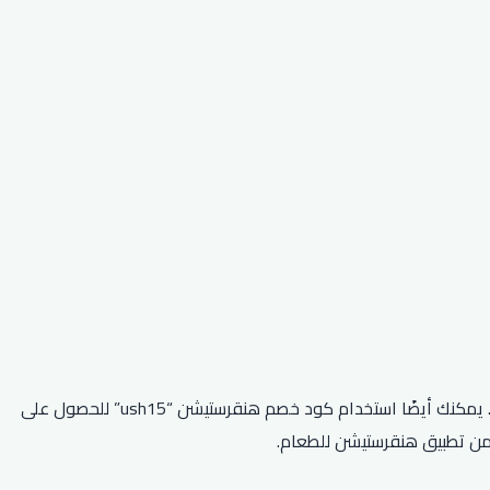
بصفتك مستخدمًا جديدًا لـ Hungerstation، يمكنك استخدام الرمز الترويجي “2MKRQRQ” لتلقي 20 ريالًا في محفظتك بعد 8 ساعات من الطلب. يمكنك أيضًا استخدام كود خصم هنقرستيشن “ush15” للحصول على