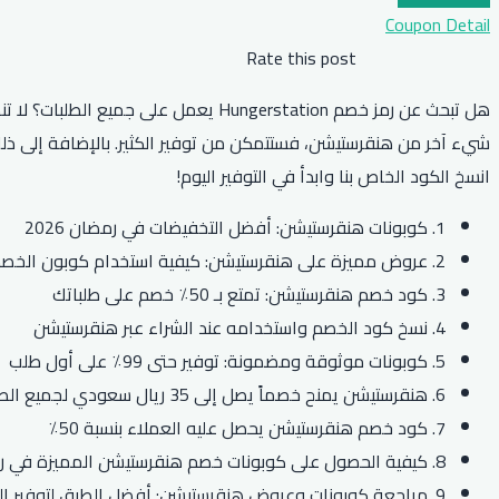
Coupon Detail
Rate this post
انسخ الكود الخاص بنا وابدأ في التوفير اليوم!
1. كوبونات هنقرستيشن: أفضل التخفيضات في رمضان 2026
2. عروض مميزة على هنقرستيشن: كيفية استخدام كوبون الخصم؟
3. كود خصم هنقرستيشن: تمتع بـ 50٪ خصم على طلباتك
4. نسخ كود الخصم واستخدامه عند الشراء عبر هنقرستيشن
5. كوبونات موثوقة ومضمونة: توفير حتى 99٪ على أول طلب
6. هنقرستيشن يمنح خصماً يصل إلى 35 ريال سعودي لجميع الطلبات
7. كود خصم هنقرستيشن يحصل عليه العملاء بنسبة 50٪
8. كيفية الحصول على كوبونات خصم هنقرستيشن المميزة في رمضان 2026
9. مراجعة كوبونات وعروض هنقرستيشن: أفضل الطرق لتوفير المال