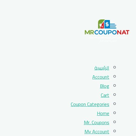
Skip
الرئيسية
to
Account
content
Blog
Cart
Coupon Categories
Home
Mr. Coupons
My Account