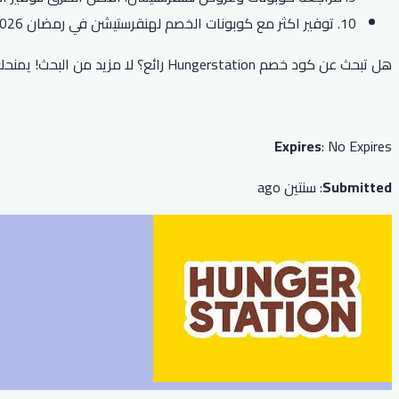
10. توفير اكثر مع كوبونات الخصم لهنقرستيشن في رمضان 2026.
هل تبحث عن كود خصم Hungerstation رائع؟ لا مزيد من البحث! يمنحك رمزنا خصمًا بنسبة 20٪ على طلبك، وهو صالح على جميع الطلبات. فقط أدخل الرمز عند الخروج للاستفادة من هذا العرض الرائع.
Expires
: No Expires
Submitted
: سنتين ago