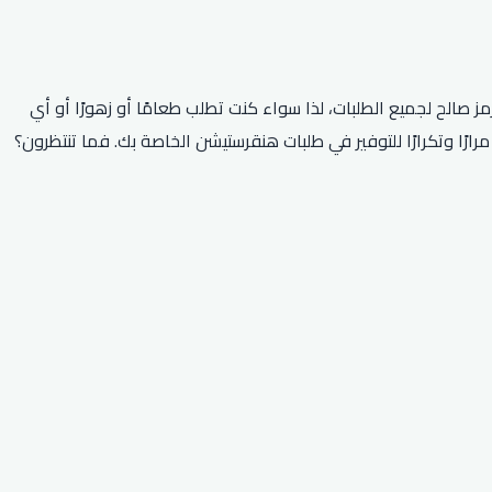
يع الطلبات؟ لا تنظر إلى أبعد من رمزنا الحصري الذي يمنحك خصم 20٪ على طلبك! هذا الرمز صالح لجميع الطلبات، لذا سواء كنت تطلب طعامًا أو زهورًا أو أي
 ذلك، فإن الكود الخاص بنا صالح لعام 2026 بأكمله، لذا يمكنك استخدامه مرارًا وتكرارًا للتوفير في طلبات هنقرستيشن الخاصة بك. فما تنتظرون؟