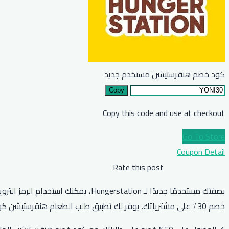
كود خصم هنقرستيشن مستخدم جديد
Copy
Copy this code and use at checkout
Go To Store
Coupon Detail
Rate this post
خصم 30٪ على مشترياتك. يوفر لك تطبيق طلب الطعام هنقرستيشن كوبون هنقرستيشن (CA1)، والذي يمنحك خصمًا يصل إلى 20٪ على طلبك من تطبيق هنقرستيشن للطعام.