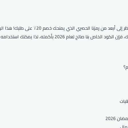
هل تبحث عن رمز خصم Hungerstation يعمل على جم
شيء آخر من هنقرستيشن، فستتمكن من توفير الكثير. بالإضافة إلى