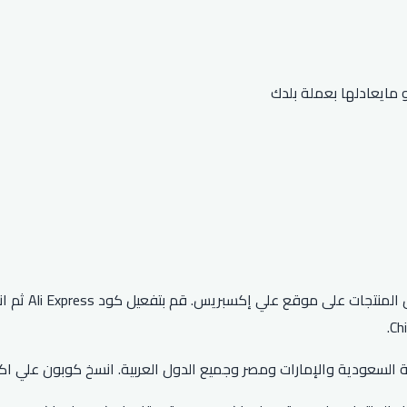
يمنحك كود خص