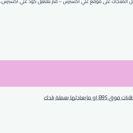
صم علي اكسبرس 2026 خصمًا يصل إلى 90٪ على أفضل المنتجات على موقع علي اكسبرس – قم بتف