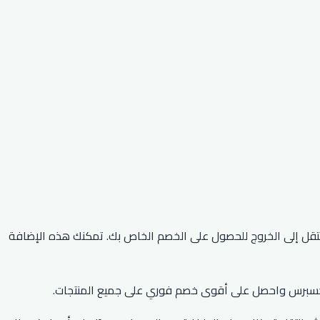
م علي اكسبرس 2026 خصمًا يصل إلى 90٪ على أفضل المنتجات على موقع علي إكسبريس. قم بتفعيل كود Ali Express ثم انتقل إلى الخروج للحصول على الخصم الخاص بك. تمكنك هذه الإضافة