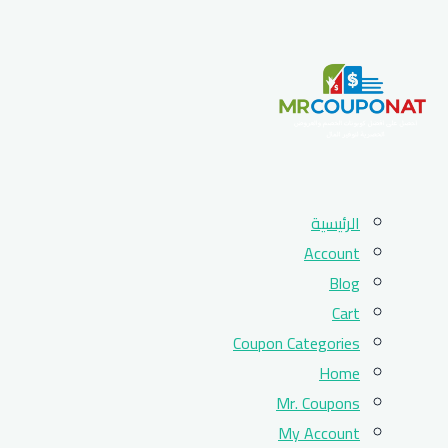
Skip
الرئيسية
to
Account
content
Blog
Cart
Coupon Categories
Home
Mr. Coupons
My Account