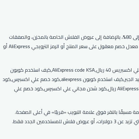
يقدم موقع علي اكسبرس مجموعة من العروض والخصومات الخاصة على جميع المنتجات والمنتجات المتوفرة في المتجر، بقيمة خصم تصل إلى 80%، بالإضافة إلى عروض الفلاش الخاصة بالمخزن، والصفقات
اليومية والأسبوعية، وصفقات الشحن والتوصيل المجاني على الطلبات المتعددة. يقدم المتجر أيضًا كوبونات وأكواد خصم جديدة ومميزة توفر معدل خصم معقول على سعر المنتج أو الرمز الترويجي AliExpress أو
كود خصم علي اكسبرس أول طلب,كود خصم علي اكسبرس 2026,كود خصم علي اكسبرس ديسمبر,كود علي AliExpress 30 ريال,كود خصم علي اكسبريس 40 ريال,AliExpress code KSA,كيف استخدم كوبون
aliexpress,كود علي aliexpress عبدالمجيد الجبر,كود خصم علي اكسبرس أول طلب,كود علي AliExpress 30 ريال,كود علي aliexpress عبدالمجيد الجبر,كيف استخدم كوبون aliexpress,كود خصم علي اكسبرس,كود
خصم علي اكسبرس 2026,كود خصم علي اكسبرس ديسمبر,,كود خصم علي اكسبريس 40 ريال,كود خصم علي اكسبرس ديسمبر,كود علي AliExpress 30 ريال,كود شحن مجاني علي اكسبرس,كود خصم علي
Lightning Sa للعثور على عروض الصفقات المتوفرة فقط لمدة 48 ساعة. يمكنك أيضًا الاطلاع على صفقات Lightning القادمة مسبقًا بالنقر فوق علامة التبويب «قريبًا» في أعلى الصفحة.
يمكن للمستخدمين الجدد طلب هدية مجانية من AliExpress. يمكنك الاختيار بين منتجات بقيمة 0.01 دولار، أو قسيمة بقيمة 2 دولار للطلبات التي تزيد عن 3 دولارات، أو عروض فلاش للمستخدمين الجدد فقط.