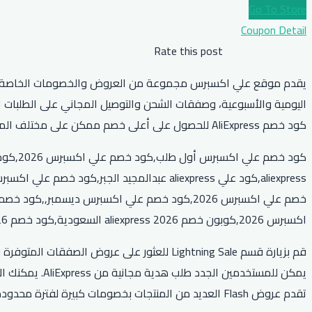
Go To Store
Coupon Detail
Rate this post
كود خصم AliExpress للحصول على أعلى خصم ممكن على مختلف المنتجات المتوفرة في المتجر.
اكسبرس 2026,كوبون خصم aliexpress 2026 السعودية,كود خصم aliexpress 2026,متى تبدأ تخفيضات علي اكسبرس
تقدم عروض Flash العديد من المنتجات بخصومات كبيرة لفترة محدودة.