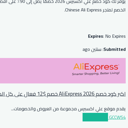
يوفر لك كود خ
الخصم لمتجر Chinese Ali Express.
Expires
: No Expires
Submitted
: سنتين ago
اكبر كود خصم AliExpress 2026 خصم $12 فعال على كل الطلبات فوق $89 او مايعادلها بعملة بلدك
يقدم موقع علي اكسبرس مجموعة من العروض والخصومات
...
GCCWS4
عرض الكوبون