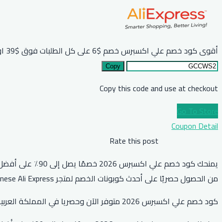
أقوى كود خصم علي اكسبرس خصم $6 على كل الطلبات فوق $39 او مايعادلها بعملة بلدك
Copy
Copy this code and use at checkout
Go To Store
Coupon Detail
Rate this post
من الحصول حصريًا على أحدث كوبونات الخصم لمتجر Chinese Ali Express.
كود خصم علي اكسبرس 2026 متوفر الآن وحصريا في المملكة العربية السعودية والإمارات ومصر وجميع الدول العربية. انسخ كوبون علي اكسبرس واحصل على أقوى خصم فوري على جميع المنتجات.