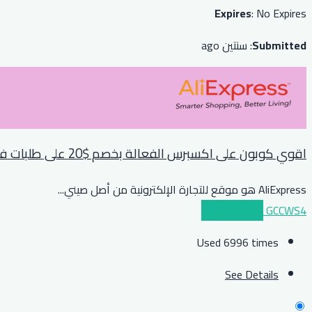
Expires
: No Expires
Submitted
: سنتين ago
اقوي كوبون على اكسبرس الفعالة بخصم $20 على طلبات فوق $139 او مايعادلها بعملة بلدك
AliExpress هو موقع للتجارة الإلكترونية من أصل صيني
...
GCCWS4
عرض الكوبون
Used 6996 times
See Details