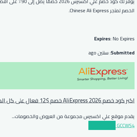
يوفر لك كود خ
الخصم لمتجر Chinese Ali Express.
Expires
: No Expires
Submitted
: سنتين ago
اكبر كود خصم AliExpress 2026 خصم $12 فعال على كل الطلبات فوق $89 او مايعادلها بعملة بلدك
يقدم موقع علي اكسبرس مجموعة من العروض والخصومات
...
GCCWS4
عرض الكوبون