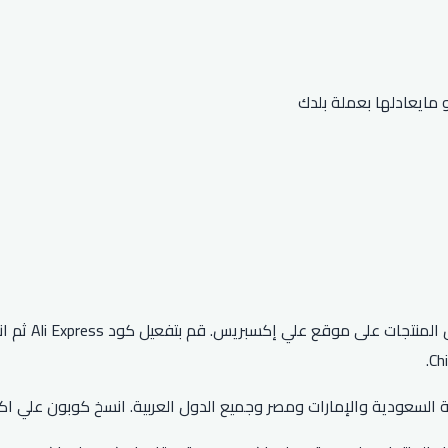
يمنحك كود خص