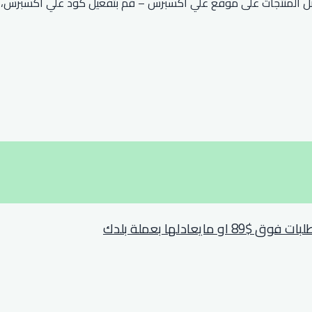
صم علي اكسبرس 2026 خصمًا يصل إلى 90٪ على أفضل المنتجات على موقع علي اكسبرس – قم بتف