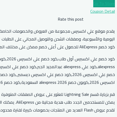
Go To Store
Coupon Detail
Rate this post
كود خصم AliExpress للحصول على أعلى خصم ممكن على مختلف المنتجات المتوفرة في المتجر.
اكسبرس 2026,كوبون خصم aliexpress 2026 السعودية,كود خصم aliexpress 2026,متى تبدأ تخفيضات علي اكسبرس
تقدم عروض Flash العديد من المنتجات بخصومات كبيرة لفترة محدودة.