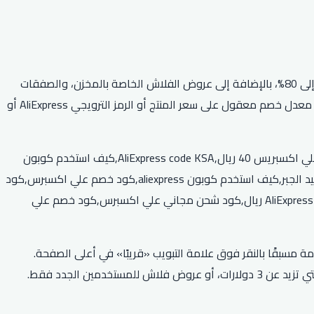
يقدم موقع علي اكسبرس مجموعة من العروض والخصومات الخاصة على جميع المنتجات والمنتجات المتوفرة في المتجر، بقيمة خصم تصل إلى 80%، بالإضافة إلى عروض الفلاش الخاصة بالمخزن، والصفقات
اليومية والأسبوعية، وصفقات الشحن والتوصيل المجاني على الطلبات المتعددة. يقدم المتجر أيضًا كوبونات وأكواد خصم جديدة ومميزة توفر معدل خصم معقول على سعر المنتج أو الرمز الترويجي AliExpress أو
كود خصم علي اكسبرس أول طلب,كود خصم علي اكسبرس 2026,كود خصم علي اكسبرس ديسمبر,كود علي AliExpress 30 ريال,كود خصم علي اكسبريس 40 ريال,AliExpress code KSA,كيف استخدم كوبون
aliexpress,كود علي aliexpress عبدالمجيد الجبر,كود خصم علي اكسبرس أول طلب,كود علي AliExpress 30 ريال,كود علي aliexpress عبدالمجيد الجبر,كيف استخدم كوبون aliexpress,كود خصم علي اكسبرس,كود
خصم علي اكسبرس 2026,كود خصم علي اكسبرس ديسمبر,,كود خصم علي اكسبريس 40 ريال,كود خصم علي اكسبرس ديسمبر,كود علي AliExpress 30 ريال,كود شحن مجاني علي اكسبرس,كود خصم علي
Lightning Sa للعثور على عروض الصفقات المتوفرة فقط لمدة 48 ساعة. يمكنك أيضًا الاطلاع على صفقات Lightning القادمة مسبقًا بالنقر فوق علامة التبويب «قريبًا» في أعلى الصفحة.
يمكن للمستخدمين الجدد طلب هدية مجانية من AliExpress. يمكنك الاختيار بين منتجات بقيمة 0.01 دولار، أو قسيمة بقيمة 2 دولار للطلبات التي تزيد عن 3 دولارات، أو عروض فلاش للمستخدمين الجدد فقط.