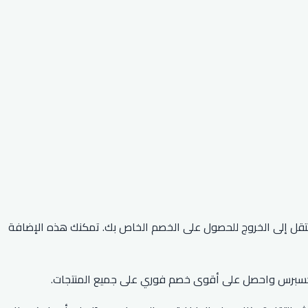
م علي اكسبرس 2026 خصمًا يصل إلى 90٪ على أفضل المنتجات على موقع علي إكسبريس. قم بتفعيل كود Ali Express ثم انتقل إلى الخروج للحصول على الخصم الخاص بك. تمكنك هذه الإضافة