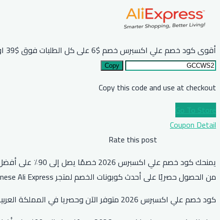
أقوى كود خصم علي اكسبرس خصم $6 على كل الطلبات فوق $39 او مايعادلها بعملة بلدك
Copy
Copy this code and use at checkout
Go To Store
Coupon Detail
Rate this post
من الحصول حصريًا على أحدث كوبونات الخصم لمتجر Chinese Ali Express.
كود خصم علي اكسبرس 2026 متوفر الآن وحصريا في المملكة العربية السعودية والإمارات ومصر وجميع الدول العربية. انسخ كوبون علي اكسبرس واحصل على أقوى خصم فوري على جميع المنتجات.