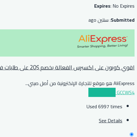
Expires
: No Expires
Submitted
: سنتين ago
اقوي كوبون على اكسبرس الفعالة بخصم $20 على طلبات فوق $139 او مايعادلها بعملة بلدك
AliExpress هو موقع للتجارة الإلكترونية من أصل صيني
...
GCCWS4
عرض الكوبون
Used 6997 times
See Details