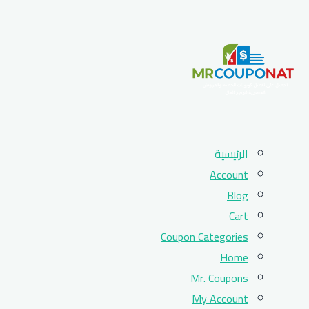
Skip
الرئيسية
to
Account
content
Blog
Cart
Coupon Categories
Home
Mr. Coupons
My Account