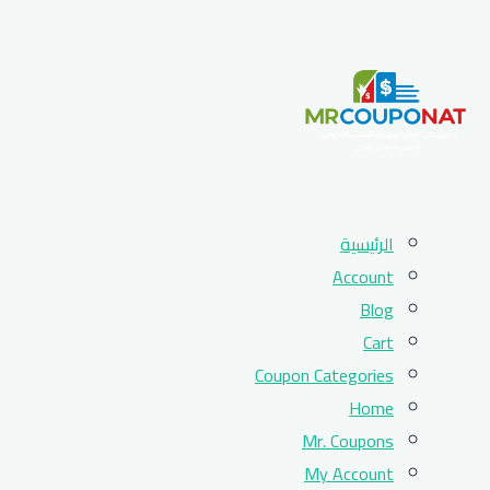
Skip
الرئيسية
to
Account
content
Blog
Cart
Coupon Categories
Home
Mr. Coupons
My Account