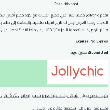
Rate this post
مشترياتهم إذا استخدموا الرمز #HFD ‘JF. إذن ماذا تنتظر؟ احصل على كود خصم جولي شيك أفنان الباتل الآن واستمتع بخصم كبير!
Expires
: No Expires
Submitted
: سنتين ago
كود خصم جولي شيك نجلاء عبدالعزيز خصم إضافى 70% على الاحذية والحقائب
نجلاء عبد العزيز هي شخصية مؤثرة على وسائل
...