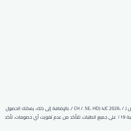
كود خصم جولي شيك أفنان الباتل طريقة رائعة للتوفير على مشترياتك. باستخدام هذا الرمز، يمكنك الحصول على خصم 15٪ على طلبك الأول من CH /. 5E، HDJ 4JC 2026، / J /. بالإضافة إلى ذلك، يمكنك الحصول
على خصم 50٪ على الطلبات التي تزيد عن 500 D91 (J) H * ECFC EF ‘D-5HD 9DI. يقدم كود كوبون جولي شيك CPJ15 أيضًا خصمًا إضافيًا بنسبة 19٪ على جميع الطلبات. للتأكد من عدم تفويت أي خصومات، تأكد