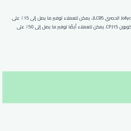
تقدم Jollychic خصمًا كبيرًا على جميع الطلبات مع كود خصم أفنان البطل. يحصل العملاء على خصم 25٪ على طلبهم الأول. مع رمز قسيمة Jollychic الحصري JLC85، يمكن للعملاء توفير ما يصل إلى 15٪ على
الطلبات وهذا العرض ليس له تاريخ انتهاء صلاحية. بالإضافة إلى ذلك، يمكن للعملاء الاستفادة من خصم 19٪ على مشترياتهم باستخدام رمز الكوبون CPJ15. يمكن للعملاء أيضًا توفير ما يصل إلى 50٪ على