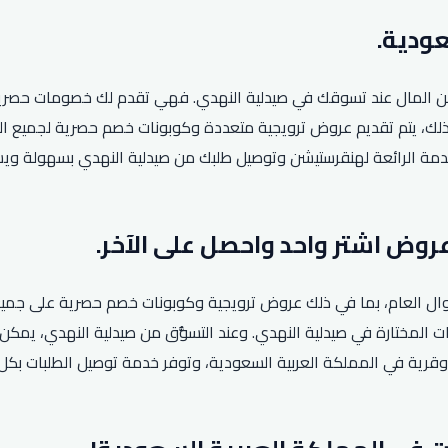
 المال عند تسوقك في صيدلية النهدي. فهي تقدم لك خصومات حصرية لش
لخدمة الرائعة لهنقرستيشن وتوصيل طلبك من صيدلية النهدي بسهولة و
ة طوال العام، بما في ذلك عروض ترويجية وكوبونات خصم حصرية على جمي
ات المختارة في صيدلية النهدي. وعند التسوُّق من صيدلية النهدي، يمك
لوقت ذاته. يُذكر أن الشركة تعمل في أكثر من 145 مدينة وقرية في المملكة العربية السعودية، وتو