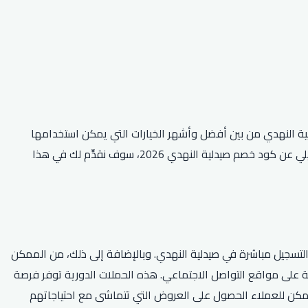
لية النهدي من بين أفضل وأشهر الخيارات التي يمكن استخدامها
لتحقيق ذلك. إذا كنت تبحث عن طرق للاستفادة من هذا العرض، فإننا نرحب بك في هذه المقالة الموجهة إلى جمهورنا العربي. فغير بحثٍ تفصيلي عن كود خصم صيدلية النهدي 2026، سوف نقدِّم لك في هذا
موقع الإلكتروني أو التسجيل مباشرة في صيدلية النهدي. وبالإضافة إلى ذلك، من الممكن
 على مواقع التواصل الاجتماعي. هذه الحملات الدورية توفر فرصة
 يمكن للعملاء الحصول على العروض التي تتماشى مع احتياجاتهم