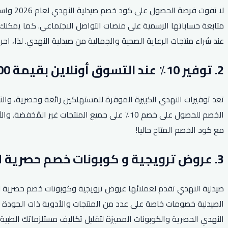
لا تفو
متابعة حساباتها الرسمية على منصات التواصل الاجتماعي. كما يمكنك ا
عند شراء منتجات الرعاية الصحية والجمالية من صيدلية النهدي. لذا، 
2. توفير 10٪ عند التسوق أونلاين بقيمة 300 ريال!
الخصم للحصول على خصم 10٪ على جميع المنتجات
مع كود الخصم المتاح حاليا!
3. عروض ترويجية و كوبونات خصم حصرية لجميع المستلزمات الطبية.
صيدلية النهدي تقدم لعملائها عروض ترويجية وكوبونات خصم حصرية لج
الصيدلية خصومات خاصة على عدد من المنتجات والأدوية ذات الجودة ال
النهدي الحصرية والكوبونات المميزة لتقليل تكاليف مستلزماتك الطبية 