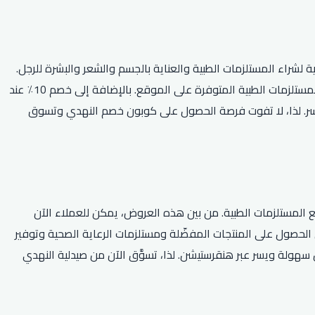
راء المستلزمات الطبية والعناية بالجسم والشعر والبشرة للرجل.
كما يتم توفير خصوم على العديد من المنتجات الأخرى. وبالإضافة إلى ذلك، يتم تقديم عروض ترويجية متعددة وكوبونات خصم حصرية لجميع المستلزمات الطبية المتوفرة على الموقع. بالإضافة إلى خصم 10٪ عند
يسر. لذا، لا تفوت فرصة الحصول على كوبون خصم النهدي وتسوق
ع المستلزمات الطبية. من بين هذه العروض، يمكن للعملاء الآن
ن الحصول على المنتجات المفضّلة ومستلزمات الرعاية الصحية وتوفير
فر خدمة توصيل الطلبات بكل سهولة ويسر عبر هنقرستيشن. لذا، تسوَّق الآن من صيدلية النهدي