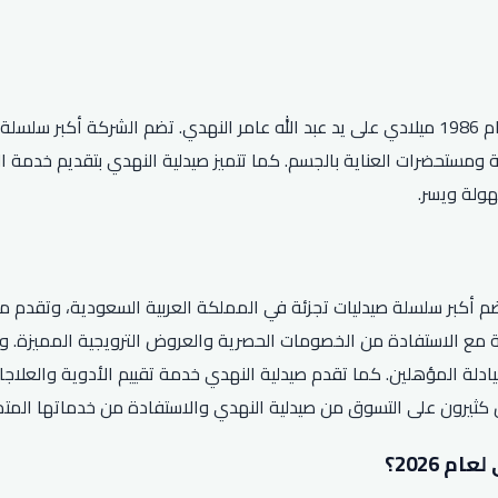
صيدلية النهدي هي شركة سعودية رائدة في مجال الصيدلة تأسست عام 1986 ميلادي على يد عبد الله 
ولة ويسر.
م أكبر سلسلة صيدليات تجزئة في المملكة العربية السعودية، وتقدم مست
مع الاستفادة من الخصومات الحصرية والعروض الترويجية المميزة. ول
لصيادلة المؤهلين. كما تقدم صيدلية النهدي خدمة تقييم الأدوية والع
ص كثيرون على التسوق من صيدلية النهدي والاستفادة من خدماتها المت