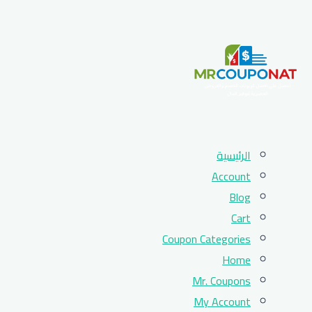
Skip
الرئيسية
to
Account
content
Blog
Cart
Coupon Categories
Home
Mr. Coupons
My Account