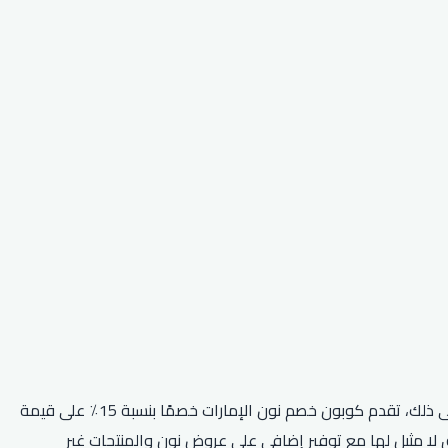
أقوى كود خصم نون متاح هو كود نون (RRF24)، والذي يمكن استخدامه للحصول على خصم إضافي بنسبة 5٪ على جميع المتاجر. بالإضافة إلى ذلك، تقدم كوبون خصم نون الإمارات خصمًا بنسبة 15٪ على قيمة
لا مثيل لها مع توفير إضافي على عروض نون والمنتجات غير