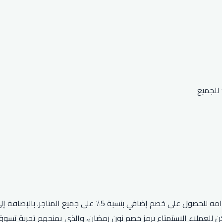
 للعملاء الاستمتاع برمز خصم نون رمضان، والذي يمنحهم تجربة تسوق 