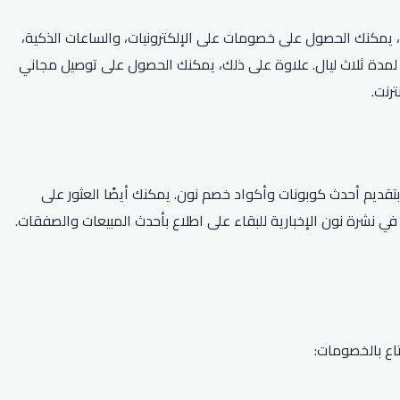
م الكود، يمكنك الحصول على خصومات على الإلكترونيات، والساعات الذكية،
نك أيضًا الاستفادة من العروض الخاصة مثل خصم 50٪ على أطباق مختارة وخصم 30٪ عند حجز إقامة لمدة ثلاث ليال. علاوة على ذلك، يمكنك الحصول على توصيل مجاني
ضل طريقة للعثور على كود خصم نون 2026 هي البحث عبر الإنترنت. تشتهر مواقع الكوبونات الشهيرة مثل All Coupons و Golden Couponz بتقديم أحدث كوبونات وأكواد خصم نون. يمكنك أيضًا العثور على
عي مثل Twitter و Facebook. بالإضافة إلى ذلك، يمكنك الاشتراك في نشرة نون الإخبارية للبقاء على اطلاع بأحدث المبيعات والصفقات.