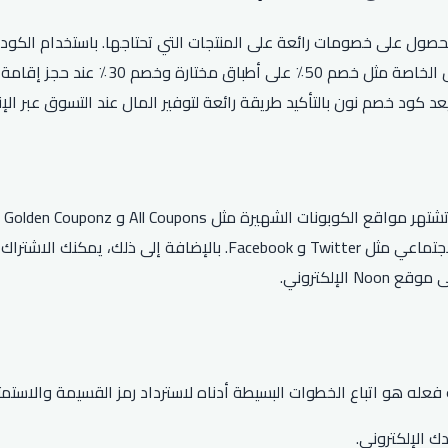
على مشترياتك والحصول على خصومات رائعة على المنتجات التي تحتاجها. باستخدا
وعناصر التخليص، والهدايا، والمزيد. يمك
أف
أكواد خصم نون الحصرية من خلال متابعة نون على منصات التواصل الاجتما
لإلكتروني.