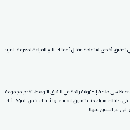
ر الإنترنت؟ حسنًا، لا مزيد من البحث! لدينا أفضل كود خصم نون لعام 2026 والذي سيساعدك في تحقيق أقصى استفادة مقابل أموالك. تابع القراءة لمعرفة المزيد
هل تبحث عن أحدث كود خصم نون 2026؟ لا مزيد من البحث! لدينا أفضل أكواد القسيمة وعروض الخصم لتوفر الكثير على التسوق عبر الإنترنت. Noon هي منصة إلكترونية رائدة في الشرق الأوسط، تقدم مجموعة
من المنتجات من الإلكترونيات إلى الأزياء والأدوات المنزلية. مع أحدث كود خصم نون 2026، يمكنك الاستمتاع بخصومات تصل إلى 69٪ على طلباتك. سواء كنت تتسوق لنفسك أو لأحبائك، فمن المؤكد أنك
التي تم التحقق منها!