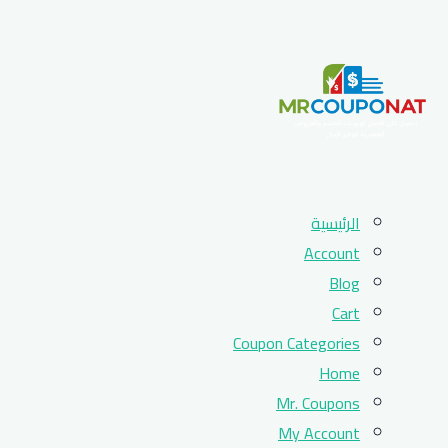
Skip
الرئيسية
to
Account
content
Blog
Cart
Coupon Categories
Home
Mr. Coupons
My Account