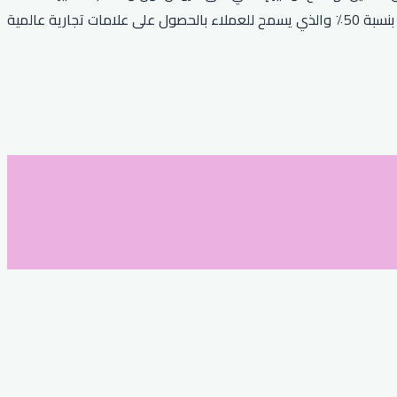
المخفضة. علاوة على ذلك، يمنح خصم نون الحصري للعملاء خصمًا إضافيًا بنسبة 10٪ عند استخدام كوبون RRF24. أخيرًا، يتوفر كود خصم نون بنسبة 50٪ والذي يسمح للعملاء بالحصول على علامات تجارية عالمية