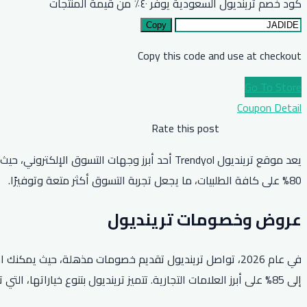
كود خصم ترينديول السعودية يوفر ٤٠٪ من قيمة المنتجات
Copy
Copy this code and use at checkout
Go To Store
Coupon Detail
Rate this post
يعد موقع ترينديول Trendyol أحد أبرز وجهات ال
80% على كافة الطلبيات، ما يجعل تجربة التسوق أكثر متعة وتوفيرًا.
عروض وخصومات ترينديول
إلى 85% على أبرز العلامات التجارية. تتميز ترينديول بتنوع خياراتها، التي تشمل الأزياء، الأحذية، والإكسسوارات، مما يلبي جميع الأذواق.