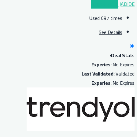
JADIDE
عرض الكوبون
Used 697 times
See Details
Deal Stats:
Experies:
No Expires
Last Validated:
Validated
Experies:
No Expires