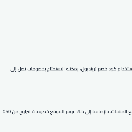
تنافسية. مع استخدام كود خصم ترينديول، يمكنك الاستمتاع بخصومات تصل إلى
في عام 2026، تواصل ترينديول تقديم خصومات مذهلة، حيث يمكنك استخدام كود الخصم SIMPLY للحصول على خصم يصل إلى 70% على جميع المنتجات. بالإضافة إلى ذلك، يوفر الموقع خصومات تتراوح من 50%