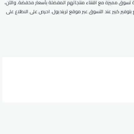
 تسوق مميزة مع اقتناء منتجاتهم المفضلة بأسعار مخفضة. والآن،
يات. استخدم هذا الكود الخاص واستمتع بتوفير كبير عند التسوق عبر موقع ترينديول. احرص على الاطلاع على