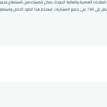
نتجات العصرية والعالية الجودة. يمكن للمستخدمين الاستمتاع بتجربة
يمكنك الاستفادة من أقوى كود خصم ترينديول الذي يوفر لك خصمًا يصل إلى 60٪ على جميع المشتر