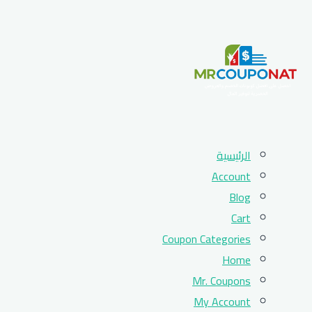
Skip
الرئيسية
to
Account
content
Blog
Cart
Coupon Categories
Home
Mr. Coupons
My Account