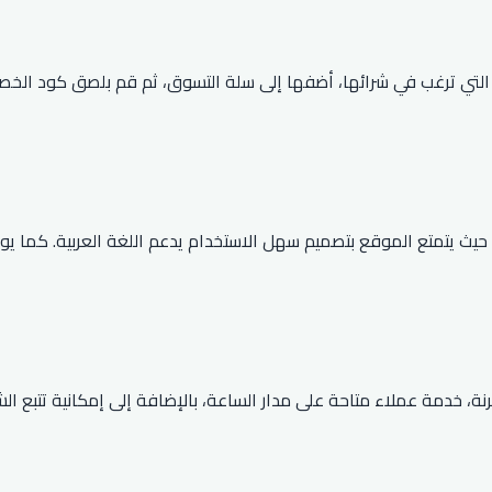
 التي ترغب في شرائها، أضفها إلى سلة التسوق، ثم قم بلصق كود الخص
ث يتمتع الموقع بتصميم سهل الاستخدام يدعم اللغة العربية. كما يوفر شح
العديد من المميزات، waaronder سياسة إرجاع مرنة، خدمة عملاء متاحة على مدار الساعة، بالإ