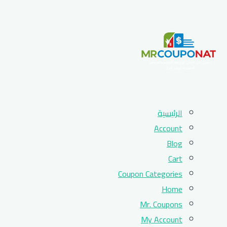
Skip
الرئيسية
to
Account
content
Blog
Cart
Coupon Categories
Home
Mr. Coupons
My Account