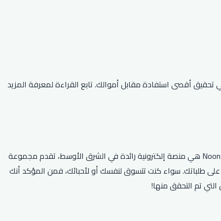
ر الإنترنت؟ حسنًا، لا مزيد من البحث! لدينا أفضل كود خصم نون لعام 2026 والذي سيساعدك في تحقيق أقصى استفادة مقابل أموالك. تابع القراءة لمعرفة المزيد
هل تبحث عن أحدث كود خصم نون 2026؟ لا مزيد من البحث! لدينا أفضل أكواد القسيمة وعروض الخصم لتوفر الكثير على التسوق عبر الإنترنت. Noon هي منصة إلكترونية رائدة في الشرق الأوسط، تقدم مجموعة
من المنتجات من الإلكترونيات إلى الأزياء والأدوات المنزلية. مع أحدث كود خصم نون 2026، يمكنك الاستمتاع بخصومات تصل إلى 69٪ على طلباتك. سواء كنت تتسوق لنفسك أو لأحبائك، فمن المؤكد أنك
التي تم التحقق منها!