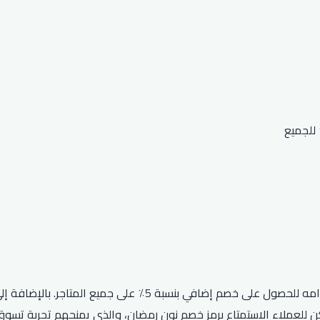
 للعملاء الاستمتاع برمز خصم نون رمضان، والذي يمنحهم تجربة تسوق 