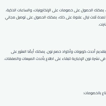
م الكود، يمكنك الحصول على خصومات على الإلكترونيات، والساعات الذكية،
نك أيضًا الاستفادة من العروض الخاصة مثل خصم 50٪ على أطباق مختارة وخصم 30٪ عند حجز إقامة لمدة ثلاث ليال. علاوة على ذلك، يمكنك الحصول على توصيل مجاني
ضل طريقة للعثور على كود خصم نون 2026 هي البحث عبر الإنترنت. تشتهر مواقع الكوبونات الشهيرة مثل All Coupons و Golden Couponz بتقديم أحدث كوبونات وأكواد خصم نون. يمكنك أيضًا العثور على
عي مثل Twitter و Facebook. بالإضافة إلى ذلك، يمكنك الاشتراك في نشرة نون الإخبارية للبقاء على اطلاع بأحدث المبيعات والصفقات.