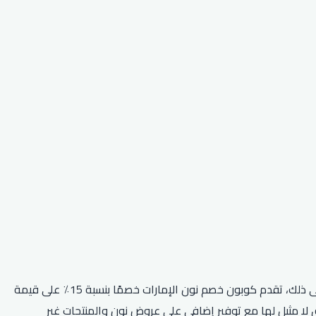
أقوى كود خصم نون متاح هو كود نون (RRF24)، والذي يمكن استخدامه للحصول على خصم إضافي بنسبة 5٪ على جميع المتاجر. بالإضافة إلى ذلك، تقدم كوبون خصم نون الإمارات خصمًا بنسبة 15٪ على قيمة
لا مثيل لها مع توفير إضافي على عروض نون والمنتجات غير