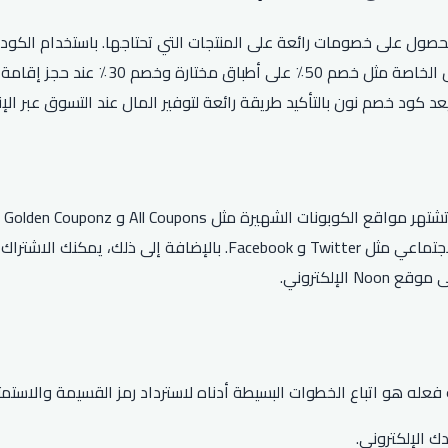
على مشترياتك والحصول على خصومات رائعة على المنتجات التي تحتاجها. باستخدا
وعناصر التخليص، والهدايا، والمزيد. يمك
أف
أكواد خصم نون الحصرية من خلال متابعة نون على منصات التواصل الاجتما
لإلكتروني.