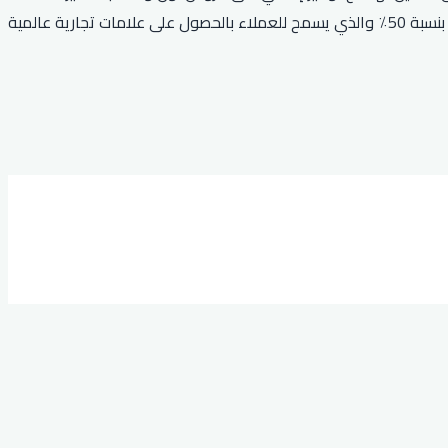
المخفضة. علاوة على ذلك، يمنح خصم نون الحصري للعملاء خصمًا إضافيًا بنسبة 10٪ عند استخدام كوبون RRF24. أخيرًا، يتوفر كود خصم نون بنسبة 50٪ والذي يسمح للعملاء بالحصول على علامات تجارية عالمية