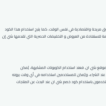
ق مريحة واقتصادية في نفس الوقت. كما يتيح استخدام هذا الكود
يعد بمثابة فرصة للاستفادة من العروض و التخفيضات الحصرية التي تقدمها شي إن
موقع شي ان. فعند استخدام الكوبونات المشابهة، يُمكن
ان كإضافةٍ مجانية عند الشراء، ويُمكن للمستخدمين استخدامه في أي وقت يرونه
لمستخدمون باستخدام كود خصم شي ان عند البحث عن المنتجات