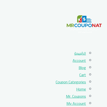
Skip
الرئيسية
to
Account
content
Blog
Cart
Coupon Categories
Home
Mr. Coupons
My Account