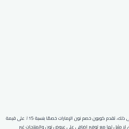
أقوى كود خصم نون متاح هو كود نون (RRF24)، والذي يمكن استخدامه للحصول على خصم إضافي بنسبة 5٪ على جميع المتاجر. بالإضافة إلى ذلك، تقدم كوبون خصم نون الإمارات خصمًا بنسبة 15٪ على قيمة
لا مثيل لها مع توفير إضافي على عروض نون والمنتجات غير