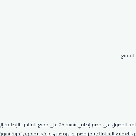
 للعملاء الاستمتاع برمز خصم نون رمضان، والذي يمنحهم تجربة تسوق 