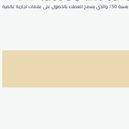
المخفضة. علاوة على ذلك، يمنح خصم نون الحصري للعملاء خصمًا إضافيًا بنسبة 10٪ عند استخدام كوبون RRF24. أخيرًا، يتوفر كود خصم نون بنسبة 50٪ والذي يسمح للعملاء بالحصول على علامات تجارية عالمية