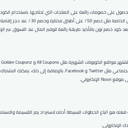
على مشترياتك والحصول على خصومات رائعة على المنتجات التي تحتاجها. باستخدا
وعناصر التخليص، والهدايا، والمزيد. يمك
أف
أكواد خصم نون الحصرية من خلال متابعة نون على منصات التواصل الاجتما
لإلكتروني.