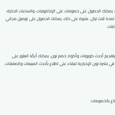
م الكود، يمكنك الحصول على خصومات على الإلكترونيات، والساعات الذكية،
نك أيضًا الاستفادة من العروض الخاصة مثل خصم 50٪ على أطباق مختارة وخصم 30٪ عند حجز إقامة لمدة ثلاث ليال. علاوة على ذلك، يمكنك الحصول على توصيل مجاني
ضل طريقة للعثور على كود خصم نون 2026 هي البحث عبر الإنترنت. تشتهر مواقع الكوبونات الشهيرة مثل All Coupons و Golden Couponz بتقديم أحدث كوبونات وأكواد خصم نون. يمكنك أيضًا العثور على
عي مثل Twitter و Facebook. بالإضافة إلى ذلك، يمكنك الاشتراك في نشرة نون الإخبارية للبقاء على اطلاع بأحدث المبيعات والصفقات.