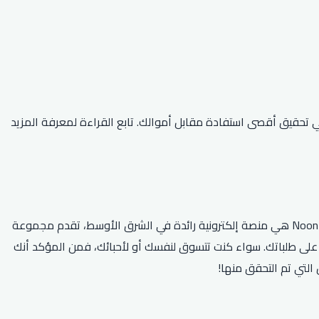
ر الإنترنت؟ حسنًا، لا مزيد من البحث! لدينا أفضل كود خصم نون لعام 2026 والذي سيساعدك في تحقيق أقصى استفادة مقابل أموالك. تابع القراءة لمعرفة المزيد
هل تبحث عن أحدث كود خصم نون 2026؟ لا مزيد من البحث! لدينا أفضل أكواد القسيمة وعروض الخصم لتوفر الكثير على التسوق عبر الإنترنت. Noon هي منصة إلكترونية رائدة في الشرق الأوسط، تقدم مجموعة
من المنتجات من الإلكترونيات إلى الأزياء والأدوات المنزلية. مع أحدث كود خصم نون 2026، يمكنك الاستمتاع بخصومات تصل إلى 69٪ على طلباتك. سواء كنت تتسوق لنفسك أو لأحبائك، فمن المؤكد أنك
التي تم التحقق منها!