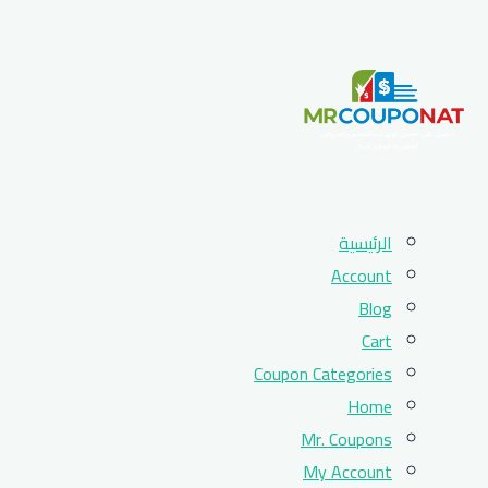
Skip
الرئيسية
to
Account
content
Blog
Cart
Coupon Categories
Home
Mr. Coupons
My Account