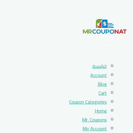
Skip
الرئيسية
to
Account
content
Blog
Cart
Coupon Categories
Home
Mr. Coupons
My Account