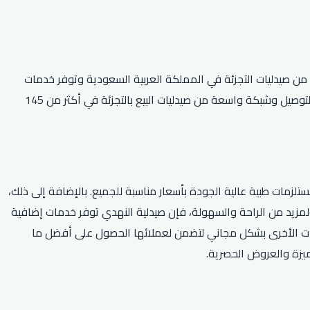
عامر النهدي. تضم الشركة أكبر سلسلة من صيدليات التجزئة في المملكة العربية السعودية وتوفر خدمات
طبية متنوعة مثل بيع الأدوية والمستحضرات الطبية والمكملات الغذائية ومستحضرات العناية بالجسم. كما تتميز صيدلية النهدي بتقديم خدمة التوصيل وشبكة واسعة من صيدليات البيع بالتجزئة في أكثر من 145
لزمات طبية عالية الجودة بأسعار مناسبة للجميع. بالإضافة إلى ذلك،
مزيد من الراحة والسهولة، فإن صيدلية النهدي توفر خدمات إضافية
لاجات الأخرى بشكل مجاني لتضمن لعملائها الحصول على أفضل ما
ميزة والعروض الحصرية.