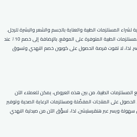
راء المستلزمات الطبية والعناية بالجسم والشعر والبشرة للرجل.
كما يتم توفير خصوم على العديد من المنتجات الأخرى. وبالإضافة إلى ذلك، يتم تقديم عروض ترويجية متعددة وكوبونات خصم حصرية لجميع المستلزمات الطبية المتوفرة على الموقع. بالإضافة إلى خصم 10٪ عند
يسر. لذا، لا تفوت فرصة الحصول على كوبون خصم النهدي وتسوق
ع المستلزمات الطبية. من بين هذه العروض، يمكن للعملاء الآن
ن الحصول على المنتجات المفضّلة ومستلزمات الرعاية الصحية وتوفير
فر خدمة توصيل الطلبات بكل سهولة ويسر عبر هنقرستيشن. لذا، تسوَّق الآن من صيدلية النهدي