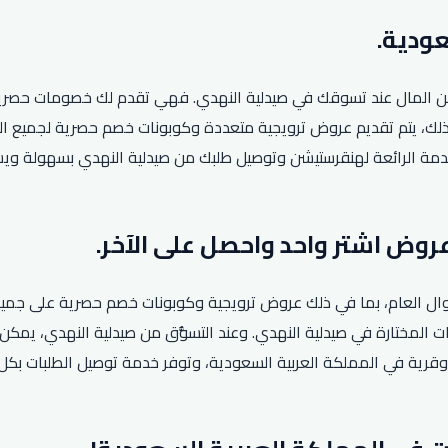
 المال عند تسوقك في صيدلية النهدي. فهي تقدم لك خصومات حصرية لش
لخدمة الرائعة لهنقرستيشن وتوصيل طلبك من صيدلية النهدي بسهولة و
ة طوال العام، بما في ذلك عروض ترويجية وكوبونات خصم حصرية على جمي
ات المختارة في صيدلية النهدي. وعند التسوُّق من صيدلية النهدي، يمك
لوقت ذاته. يُذكر أن الشركة تعمل في أكثر من 145 مدينة وقرية في المملكة العربية السعودية، وتو