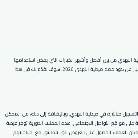
لية النهدي من بين أفضل وأشهر الخيارات التي يمكن استخدامها
لتحقيق ذلك. إذا كنت تبحث عن طرق للاستفادة من هذا العرض، فإننا نرحب بك في هذه المقالة الموجهة إلى جمهورنا العربي. فغير بحثٍ تفصيلي عن كود خصم صيدلية النهدي 2026، سوف نقدِّم لك في هذا
موقع الإلكتروني أو التسجيل مباشرة في صيدلية النهدي. وبالإضافة إلى ذلك، من الممكن
 على مواقع التواصل الاجتماعي. هذه الحملات الدورية توفر فرصة
 يمكن للعملاء الحصول على العروض التي تتماشى مع احتياجاتهم