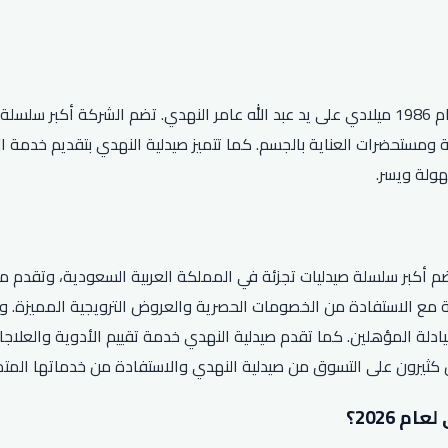
صيدلية النهدي هي شركة سعودية رائدة في مجال الصيدلة تأسست عام 1986 ميلادي على يد عبد الله 
ولة ويسر.
م أكبر سلسلة صيدليات تجزئة في المملكة العربية السعودية، وتقدم مست
مع الاستفادة من الخصومات الحصرية والعروض الترويجية المميزة. ول
لصيادلة المؤهلين. كما تقدم صيدلية النهدي خدمة تقييم الأدوية والع
ص كثيرون على التسوق من صيدلية النهدي والاستفادة من خدماتها المت