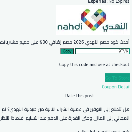
Experies:
No Expires
أحدث كود خصم النهدي 2026 خصم إضافي 30% على جميع مشترياتكم
Copy
Copy this code and use at checkout
Go To Store
Coupon Detail
Rate this post
المجاني إلى المنزل وحتى القدرة على الدفع عند التسليم. فلماذا تنت
كود خصم النهدي اول طلب