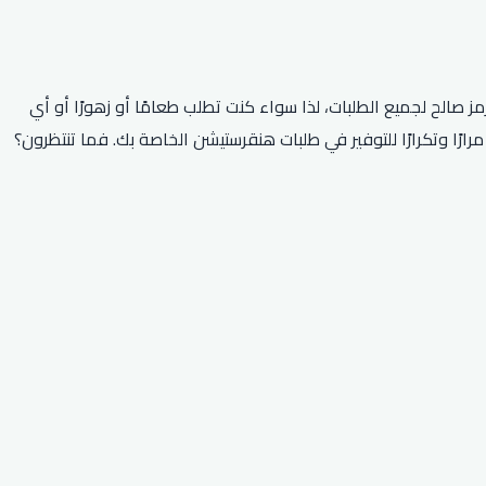
يع الطلبات؟ لا تنظر إلى أبعد من رمزنا الحصري الذي يمنحك خصم 20٪ على طلبك! هذا الرمز صالح لجميع الطلبات، لذا سواء كنت تطلب طعامًا أو زهورًا أو أي
 ذلك، فإن الكود الخاص بنا صالح لعام 2026 بأكمله، لذا يمكنك استخدامه مرارًا وتكرارًا للتوفير في طلبات هنقرستيشن الخاصة بك. فما تنتظرون؟