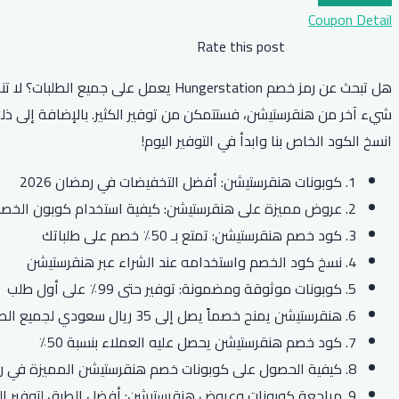
Coupon Detail
Rate this post
انسخ الكود الخاص بنا وابدأ في التوفير اليوم!
1. كوبونات هنقرستيشن: أفضل التخفيضات في رمضان 2026
2. عروض مميزة على هنقرستيشن: كيفية استخدام كوبون الخصم؟
3. كود خصم هنقرستيشن: تمتع بـ 50٪ خصم على طلباتك
4. نسخ كود الخصم واستخدامه عند الشراء عبر هنقرستيشن
5. كوبونات موثوقة ومضمونة: توفير حتى 99٪ على أول طلب
6. هنقرستيشن يمنح خصماً يصل إلى 35 ريال سعودي لجميع الطلبات
7. كود خصم هنقرستيشن يحصل عليه العملاء بنسبة 50٪
8. كيفية الحصول على كوبونات خصم هنقرستيشن المميزة في رمضان 2026
9. مراجعة كوبونات وعروض هنقرستيشن: أفضل الطرق لتوفير المال