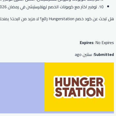
10. توفير اكثر مع كوبونات الخصم لهنقرستيشن في رمضان 2026.
هل تبحث عن كود خصم Hungerstation رائع؟ لا مزيد من البحث! يمنحك رمزنا خصمًا بنسبة 20٪ على طلبك، وهو صالح على جميع الطلبات. فقط أدخل الرمز عند الخروج للاستفادة من هذا العرض الرائع.
Expires
: No Expires
Submitted
: سنتين ago