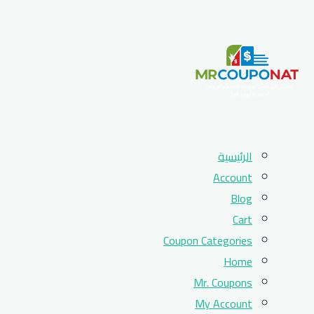
Skip
الرئيسية
to
Account
content
Blog
Cart
Coupon Categories
Home
Mr. Coupons
My Account