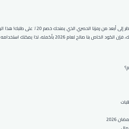
هل تبحث عن رمز خصم Hungerstation يعمل على جم
شيء آخر من هنقرستيشن، فستتمكن من توفير الكثير. بالإضافة إلى