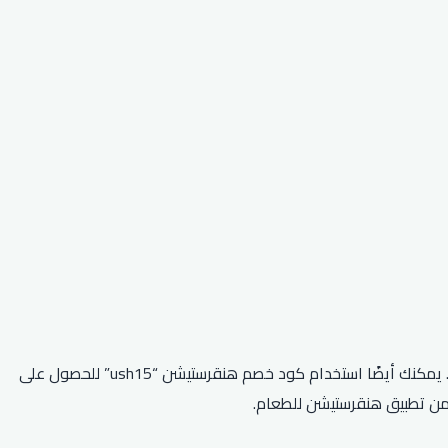
بصفتك مستخدمًا جديدًا لـ Hungerstation، يمكنك استخدام الرمز الترويجي “2MKRQRQ” لتلقي 20 ريالًا في محفظتك بعد 8 ساعات من الطلب. يمكنك أيضًا استخدام كود خصم هنقرستيشن “ush15” للحصول على