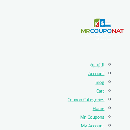
Skip
الرئيسية
to
Account
content
Blog
Cart
Coupon Categories
Home
Mr. Coupons
My Account