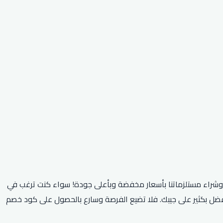
نا وشراء مستلزماتنا بأسعار مخفضة وبأعلى جودة! سواء كنت ترغب في
فضل بكثير على جيبك. فلا تضيع الفرصة وسارع بالحصول على كود خصم