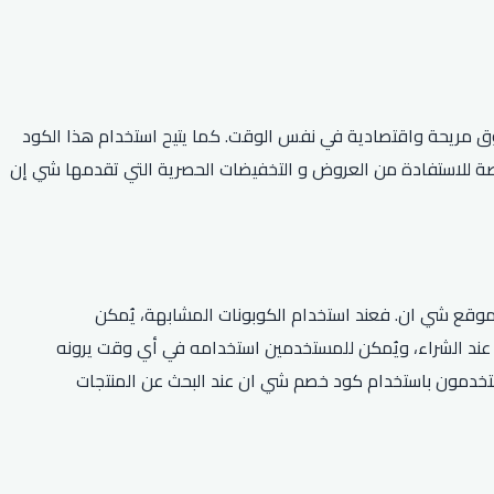
ق مريحة واقتصادية في نفس الوقت. كما يتيح استخدام هذا الكود
يعد بمثابة فرصة للاستفادة من العروض و التخفيضات الحصرية التي تقدمها شي إن
موقع شي ان. فعند استخدام الكوبونات المشابهة، يُمكن
ان كإضافةٍ مجانية عند الشراء، ويُمكن للمستخدمين استخدامه في أي وقت يرونه
لمستخدمون باستخدام كود خصم شي ان عند البحث عن المنتجات